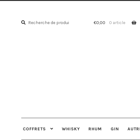
Recherche
Recherche
€
0,00
0 article
pour :
COFFRETS
WHISKY
RHUM
GIN
AUTR