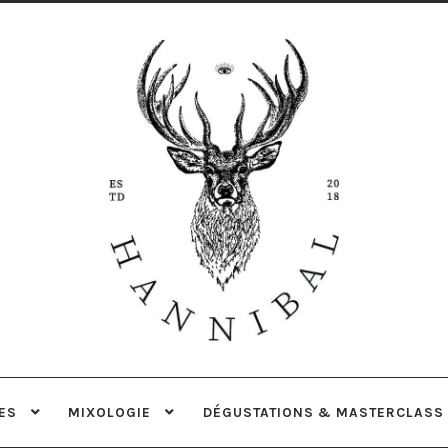
Aller
Aller
à
au
la
contenu
navigation
ES
MIXOLOGIE
DÉGUSTATIONS & MASTERCLASS