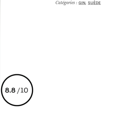
Catégories :
,
GIN
SUÈDE
Dry
Gin