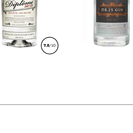
€
37,00
€
55,00