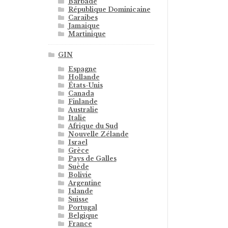
Barbade
République Dominicaine
Caraibes
Jamaique
Martinique
GIN
Espagne
Hollande
États-Unis
Canada
Finlande
Australie
Italie
Afrique du Sud
Nouvelle Zélande
Israel
Grèce
Pays de Galles
Suède
Bolivie
Argentine
Islande
Suisse
Portugal
Belgique
France