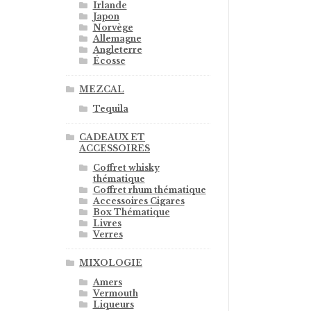
Irlande
Japon
Norvège
Allemagne
Angleterre
Écosse
MEZCAL
Tequila
CADEAUX ET
ACCESSOIRES
Coffret whisky
thématique
Coffret rhum thématique
Accessoires Cigares
Box Thématique
Livres
Verres
MIXOLOGIE
Amers
Vermouth
Liqueurs