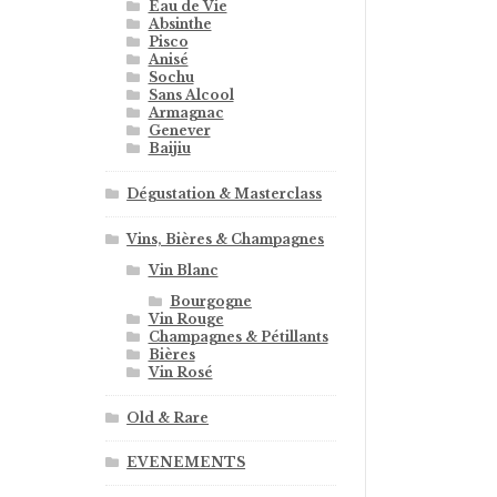
Eau de Vie
Absinthe
Pisco
Anisé
Sochu
Sans Alcool
Armagnac
Genever
Baijiu
Dégustation & Masterclass
Vins, Bières & Champagnes
Vin Blanc
Bourgogne
Vin Rouge
Champagnes & Pétillants
Bières
Vin Rosé
Old & Rare
EVENEMENTS