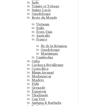
Inde
Trinité et Tobago
Sainte Lucie
Guadeloupe
Reste du Monde
Vietnam
Italie
États-Unis
Australie
France
Ile de la Réunion
Guadeloupe
Martinique
Cambodge
Cuba
Cachaça Brésilienne
Costa Rica
Rhum Arrangé
Madagascar
Madère
Fidji
Grenade
Équateur
Thaïlande
Cap Vert
Antigua & Barbuda