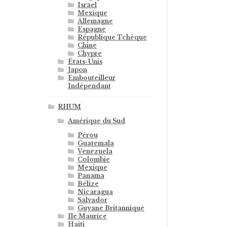
Israel
Mexique
Allemagne
Espagne
République Tchèque
Chine
Chypre
États-Unis
Japon
Embouteilleur
Indépendant
RHUM
Amérique du Sud
Pérou
Guatemala
Venezuela
Colombie
Mexique
Panama
Bélize
Nicaragua
Salvador
Guyane Britannique
Ile Maurice
Haiti