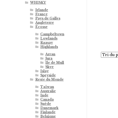
WHISKY
Irlande
France
Pays de Galles
Angleterre
Écosse
Campbeltown
Lowlands
Raasay
Highlands
Arran
Jura
Ile de Mull
Skye
Islay
Speyside
Reste du Monde
Taïwan
Australie
Inde
Canada
Suède
Danemark
Finlande
Belgique