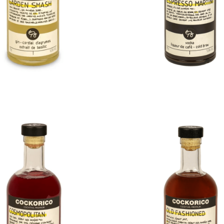
€
27,00
€
28,00