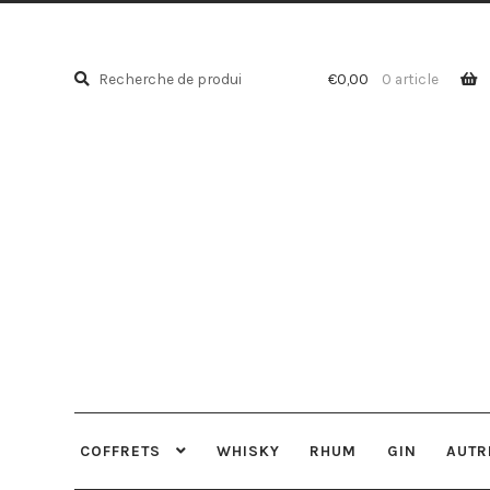
Recherche
Recherche
€
0,00
0 article
pour :
COFFRETS
WHISKY
RHUM
GIN
AUTR