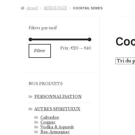
Accueil
MIXOLOGIE
COCKTAIL SERIES
Filtrer par tarif
Coc
Prix
Prix
Prix :
€20
—
€40
Filtrer
min
max
NOS PRODUITS
PERSONNALISATION
AUTRES SPIRITUEUX
Calvados
Cognac
Vodka & Aquavit
Bas-Armagnac