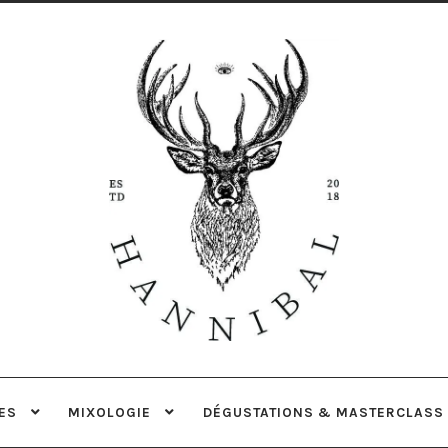
Aller
Aller
à
au
la
contenu
navigation
ES
MIXOLOGIE
DÉGUSTATIONS & MASTERCLASS