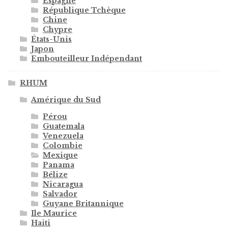
Espagne
République Tchèque
Chine
Chypre
États-Unis
Japon
Embouteilleur Indépendant
RHUM
Amérique du Sud
Pérou
Guatemala
Venezuela
Colombie
Mexique
Panama
Bélize
Nicaragua
Salvador
Guyane Britannique
Ile Maurice
Haiti