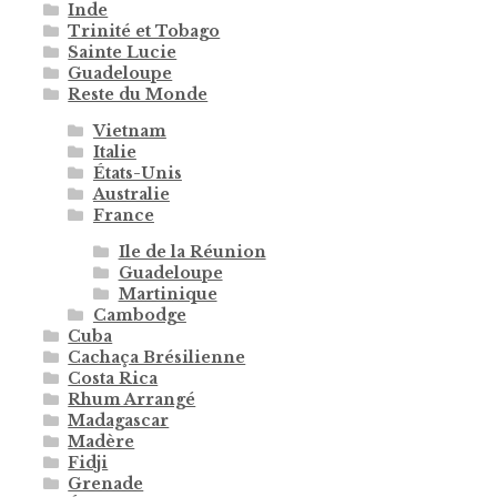
Inde
Trinité et Tobago
Sainte Lucie
Guadeloupe
Reste du Monde
Vietnam
Italie
États-Unis
Australie
France
Ile de la Réunion
Guadeloupe
Martinique
Cambodge
Cuba
Cachaça Brésilienne
Costa Rica
Rhum Arrangé
Madagascar
Madère
Fidji
Grenade