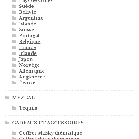
Pays de Galles
Suède
Bolivie
Argentine
Islande
Suisse
Portugal
Belgique
France
Irlande
Japon
Norvège
Allemagne
Angleterre
Écosse
MEZCAL
Tequila
CADEAUX ET ACCESSOIRES
Coffret whisky thématique
Coffret rhum thématique