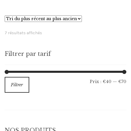
Trié
7 résultats affichés
du
plus
Filtrer par tarif
récent
au
plus
ancien
Pr
Pr
Prix :
€40
—
€70
Filtrer
m
m
NOS PRODUITS