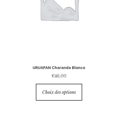
URUAPAN Charanda Blanco
€
46,00
Ce
Choix des options
produit
a
plusieurs
variations.