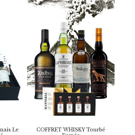
nais Le
COFFRET WHISKY Tourbé