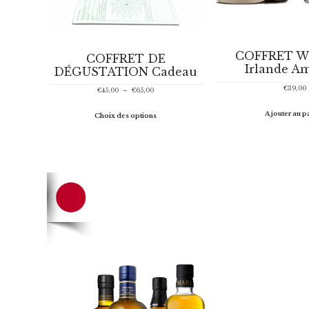
COFFRET W
COFFRET DE
Irlande A
DÉGUSTATION Cadeau
€
39,00
Plage
€
45,00
–
€
65,00
de
prix :
Ajouter au p
Choix des options
€45,00
à
€65,00