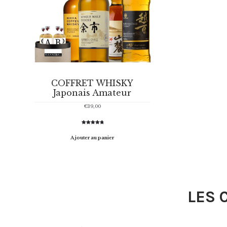
COFFRET WHISKY
Japonais Amateur
€
39,00
Noté
1
5.00
sur 5
Ajouter au panier
basé sur
notation
client
LES 