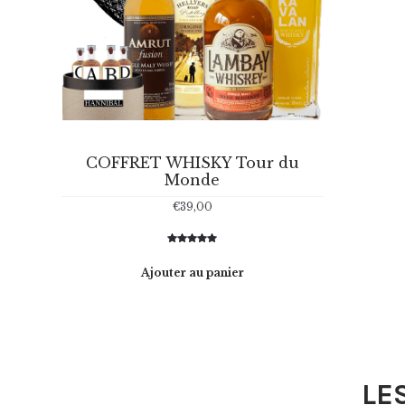
COFFRET WHISKY Tour du
Monde
€
39,00
Noté
2
5.00
sur 5
Ajouter au panier
basé sur
notations
client
LE