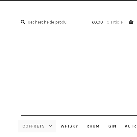
Recherche
Recherche
€
0,00
0 article
pour :
COFFRETS
WHISKY
RHUM
GIN
AUTR