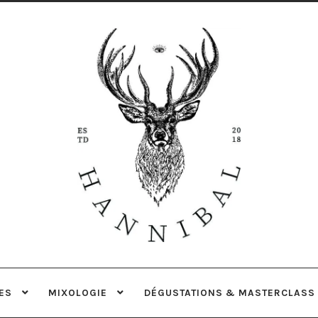
Aller
Aller
à
au
la
contenu
navigation
ES
MIXOLOGIE
DÉGUSTATIONS & MASTERCLASS