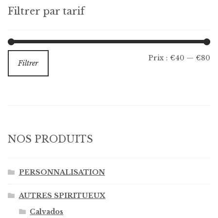
plus
choisies
Filtrer par tarif
récent
sur
au
la
plus
ancien
page
Pr
Pr
Prix :
€40
—
€80
Filtrer
du
m
m
produit
NOS PRODUITS
PERSONNALISATION
AUTRES SPIRITUEUX
Calvados