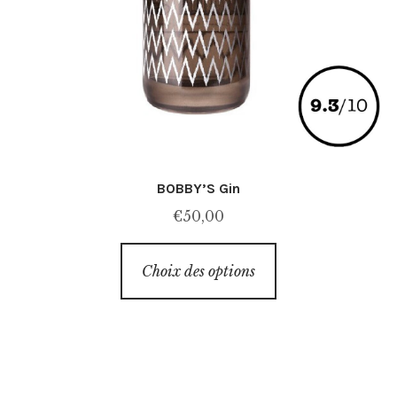
BOBBY’S Gin
€
50,00
Ce
Choix des options
produit
a
plusieurs
variations.
Les