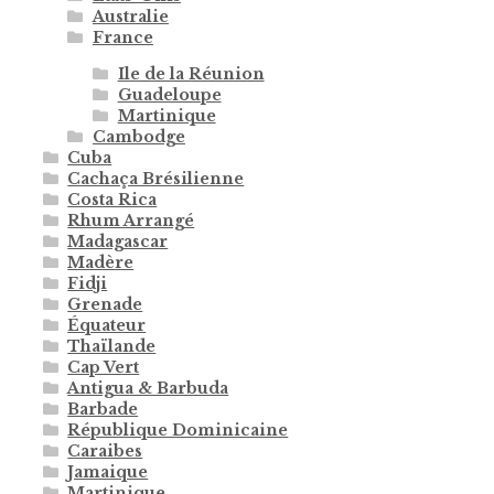
Australie
France
Ile de la Réunion
Guadeloupe
Martinique
Cambodge
Cuba
Cachaça Brésilienne
Costa Rica
Rhum Arrangé
Madagascar
Madère
Fidji
Grenade
Équateur
Thaïlande
Cap Vert
Antigua & Barbuda
Barbade
République Dominicaine
Caraibes
Jamaique
Martinique