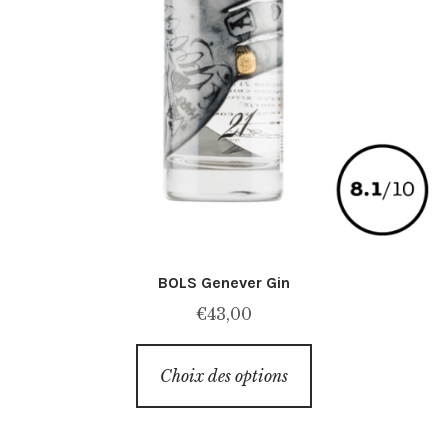
BOLS Genever Gin
€
43,00
Ce
Choix des options
produit
a
plusieurs