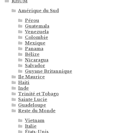
RHUM
Amérique du Sud
Pérou
Guatemala
Venezuela
Colombie
Mexique
Panama
Bélize
Nicaragua
Salvador
Guyane Britannique
Ile Maurice
Haiti
Inde
Trinité et Tobago
Sainte Lucie
Guadeloupe
Reste du Monde
Vietnam
Italie
États-Unis