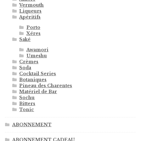
Vermouth
Liqueurs
Apéritifs
Porto
Xéres
Saké
Awamori
Umeshu
Crèmes
Soda
Cocktail Series
Botaniques
Pineau des Charentes
Matériel de Bar
Sochu
Bitters
Tonic
ABONNEMENT
ABONNEMENT CADEAU