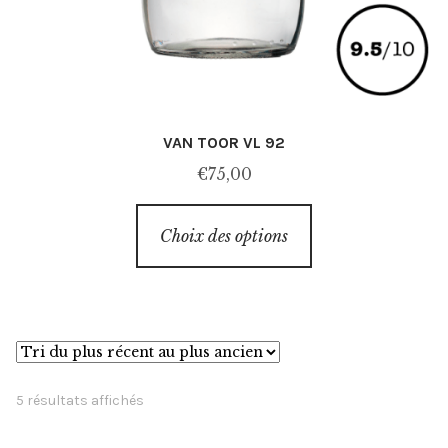
VAN TOOR VL 92
€
75,00
Ce
Choix des options
produit
a
plusieurs
variations.
Les
options
Trié
5 résultats affichés
peuvent
du
être