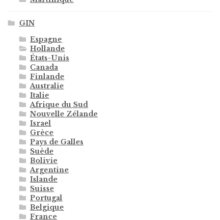
GIN
Espagne
Hollande
États-Unis
Canada
Finlande
Australie
Italie
Afrique du Sud
Nouvelle Zélande
Israel
Grèce
Pays de Galles
Suède
Bolivie
Argentine
Islande
Suisse
Portugal
Belgique
France