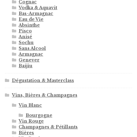
Cognac
Vodka & Aquavit
Bas-Armagnac
Eau de Vie
Absinthe
Pisco
Anisé
Sochu
Sans Alcool
Armagnac
Genever
Baijiu
Dégustation & Masterclass
Vins, Bières & Champagnes
Vin Blanc
Bourgogne
Vin Rouge
Champagnes & Pétillants
Bières