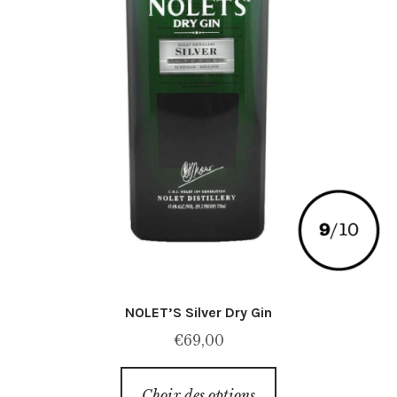
NOLET’S Silver Dry Gin
€
69,00
Ce
Choix des options