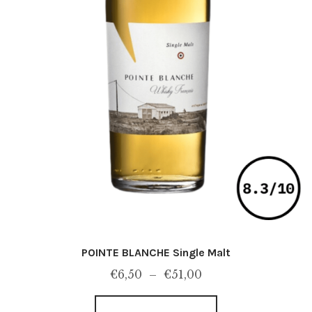
produit
POINTE BLANCHE Single Malt
Plage
€
6,50
–
€
51,00
de
Ce