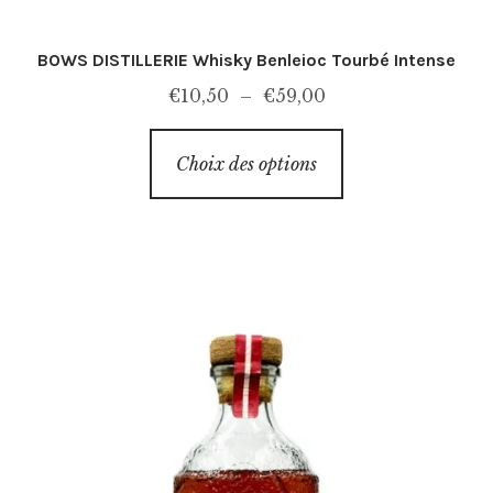
BOWS DISTILLERIE Whisky Benleioc Tourbé Intense
Plage
€
10,50
–
€
59,00
de
Ce
prix :
Choix des options
produit
€10,50
a
à
plusieurs
€59,00
variations.
Les
options
peuvent
être
choisies
sur
la