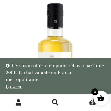
peuvent
être
choisies
sur
la
page
du
produit
Livraison offerte en point relais à partir de
200€ d'achat valable en France
métropolitaine.
Ignorer
0
0
Recherche
Recherche