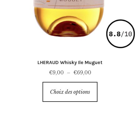
LHERAUD Whisky Ile Muguet
Plage
€
9,00
–
€
69,00
de
Ce
prix :
Choix des options
produit
€9,00
a
à
plusieurs
€69,00
variations.
Les
options