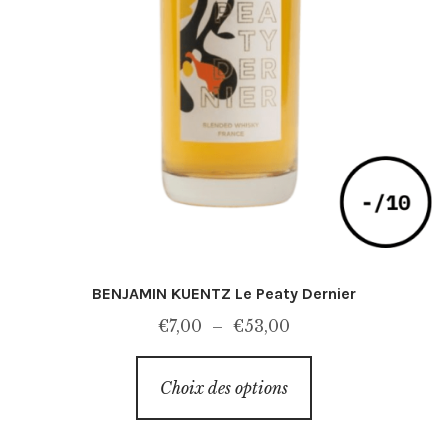
BENJAMIN KUENTZ Le Peaty Dernier
Plage
€
7,00
–
€
53,00
de
Ce
prix :
Choix des options
produit
€7,00
a
à