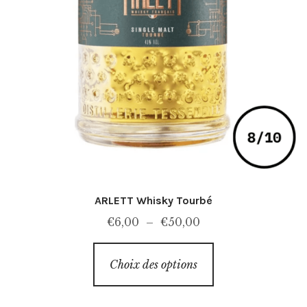
ARLETT Whisky Tourbé
Plage
€
6,00
–
€
50,00
de
Ce
prix :
Choix des options
produit
€6,00
a
à