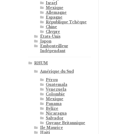
Israel
Mexique
Allemagne
Espagne
République Tchèque
Chine
Chypre
États-Unis
Japon
Embouteilleur
Indépendant
RHUM
Amérique du Sud
Pérou
Guatemala
Venezuela
Colombie
Mexique
Panama
Bélize
Nicaragua
Salvador
Guyane Britannique
Ile Maurice
Haiti