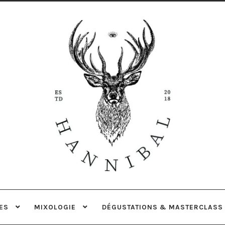
Aller
Aller
à
au
la
contenu
navigation
ES
MIXOLOGIE
DÉGUSTATIONS & MASTERCLASS