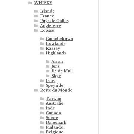
WHISKY
Irlande
France
Pays de Galles
Angleterre
Écosse
Campbeltown
Lowlands
Raasay
Highlands
Arran
Jura
Ile de Mull
Skye
Islay
Speyside
Reste du Monde
Taïwan
Australie
Inde
Canada
Suède
Danemark
Finlande
Belgique