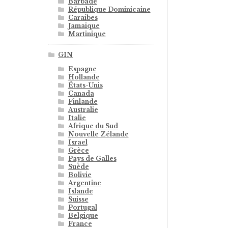
Barbade
République Dominicaine
Caraibes
Jamaique
Martinique
GIN
Espagne
Hollande
États-Unis
Canada
Finlande
Australie
Italie
Afrique du Sud
Nouvelle Zélande
Israel
Grèce
Pays de Galles
Suède
Bolivie
Argentine
Islande
Suisse
Portugal
Belgique
France