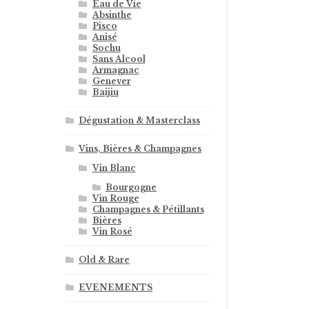
Eau de Vie
Absinthe
Pisco
Anisé
Sochu
Sans Alcool
Armagnac
Genever
Baijiu
Dégustation & Masterclass
Vins, Bières & Champagnes
Vin Blanc
Bourgogne
Vin Rouge
Champagnes & Pétillants
Bières
Vin Rosé
Old & Rare
EVENEMENTS