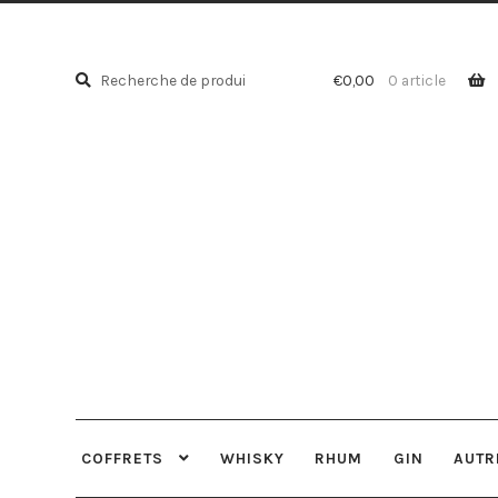
Recherche
Recherche
€
0,00
0 article
pour :
COFFRETS
WHISKY
RHUM
GIN
AUTR