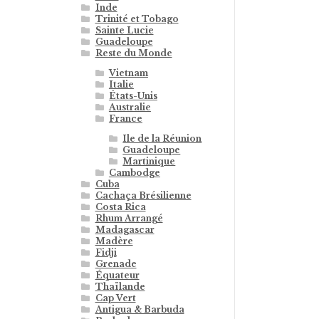
Inde
Trinité et Tobago
Sainte Lucie
Guadeloupe
Reste du Monde
Vietnam
Italie
États-Unis
Australie
France
Ile de la Réunion
Guadeloupe
Martinique
Cambodge
Cuba
Cachaça Brésilienne
Costa Rica
Rhum Arrangé
Madagascar
Madère
Fidji
Grenade
Équateur
Thaïlande
Cap Vert
Antigua & Barbuda