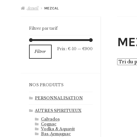
Accueil
MEZCAL
Filtrer par tarif
ME
Prix
Prix
Prix :
€-10
—
€900
Filtrer
min
max
NOS PRODUITS
PERSONNALISATION
AUTRES SPIRITUEUX
Calvados
Cognac
Vodka & Aquavit
Bas-Armagnac