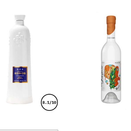
€
245,00
€
121,00