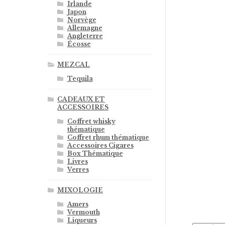
Irlande
Japon
Norvège
Allemagne
Angleterre
Écosse
MEZCAL
Tequila
CADEAUX ET
ACCESSOIRES
Coffret whisky
thématique
Coffret rhum thématique
Accessoires Cigares
Box Thématique
Livres
Verres
MIXOLOGIE
Amers
Vermouth
Liqueurs