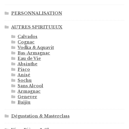
PERSONNALISATION
AUTRES SPIRITUEUX
Calvados
Cognac
Vodka & Aquavit
Bas-Armagnac
Eau de Vie
Absinthe
Pisco
Anisé
Sochu
Sans Alcool
Armagnac
Genever
Baijiu
Dégustation & Masterclass