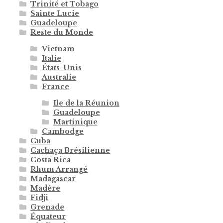
Trinité et Tobago
Sainte Lucie
Guadeloupe
Reste du Monde
Vietnam
Italie
États-Unis
Australie
France
Ile de la Réunion
Guadeloupe
Martinique
Cambodge
Cuba
Cachaça Brésilienne
Costa Rica
Rhum Arrangé
Madagascar
Madère
Fidji
Grenade
Équateur