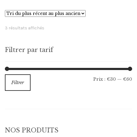
variations.
Les
options
Trié
3 résultats affichés
peuvent
du
être
plus
choisies
Filtrer par tarif
récent
sur
au
la
plus
ancien
page
Pr
Pr
Prix :
€30
—
€60
Filtrer
du
m
m
produit
NOS PRODUITS