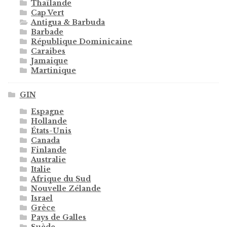
Thaïlande
Cap Vert
Antigua & Barbuda
Barbade
République Dominicaine
Caraibes
Jamaique
Martinique
GIN
Espagne
Hollande
États-Unis
Canada
Finlande
Australie
Italie
Afrique du Sud
Nouvelle Zélande
Israel
Grèce
Pays de Galles
Suède