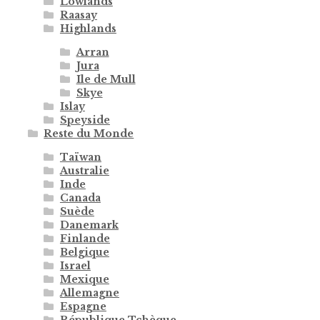
Lowlands
Raasay
Highlands
Arran
Jura
Ile de Mull
Skye
Islay
Speyside
Reste du Monde
Taïwan
Australie
Inde
Canada
Suède
Danemark
Finlande
Belgique
Israel
Mexique
Allemagne
Espagne
République Tchèque