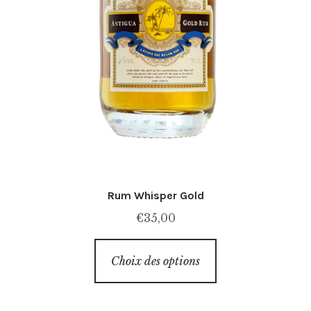
Rum Whisper Gold
€
35,00
Ce
Choix des options
produit
a
plusieurs