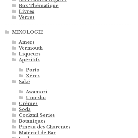
Box Thématique
Livres
Verres
MIXOLOGIE
Amers
Vermouth
Liqueurs
Apéritifs
Porto
Xéres
Saké
Awamori
Umeshu
Crèmes
Soda
Cocktail Series
Botaniques
Pineau des Charentes
Matériel de Bar