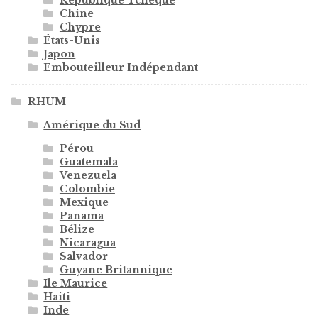
Chine
Chypre
États-Unis
Japon
Embouteilleur Indépendant
RHUM
Amérique du Sud
Pérou
Guatemala
Venezuela
Colombie
Mexique
Panama
Bélize
Nicaragua
Salvador
Guyane Britannique
Ile Maurice
Haiti
Inde