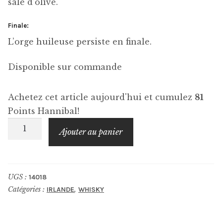
salé d’olive.
Finale:
L’orge huileuse persiste en finale.
Disponible sur commande
Achetez cet article aujourd'hui et cumulez
81
Points Hannibal!
quantité
Ajouter au panier
de
WATERFORD
The
UGS :
14018
Cuvée
Catégories :
,
IRLANDE
WHISKY