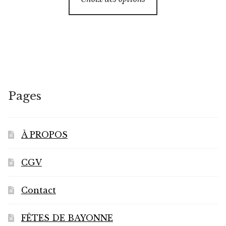
produit
a
plusieurs
variations.
Les
options
peuvent
Pages
être
choisies
sur
À PROPOS
la
page
CGV
du
produit
Contact
FÊTES DE BAYONNE