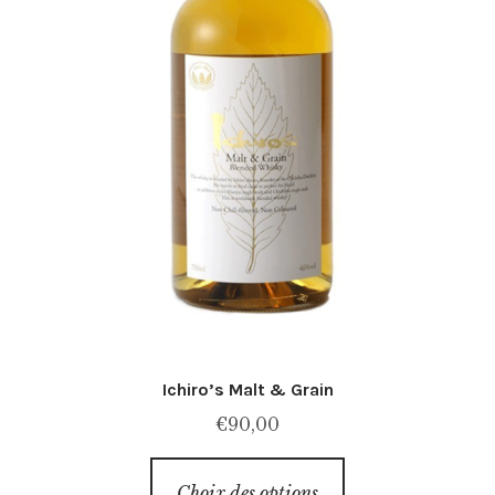
Ichiro’s Malt & Grain
€
90,00
Ce
Choix des options