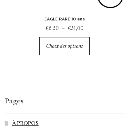
EAGLE RARE 10 ans
Plage
€
6,50
–
€
51,00
de
Ce
prix :
Choix des options
produit
€6,50
a
à
plusieurs
€51,00
variations.
Les
options
peuvent
Pages
être
choisies
sur
À PROPOS