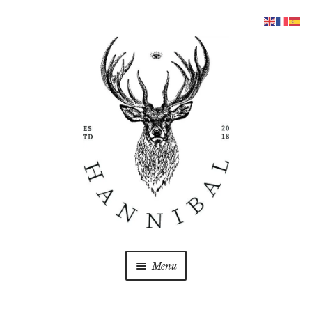
Aller
Aller
à
au
la
contenu
navigation
Menu
COFFRETS
Ouvrir