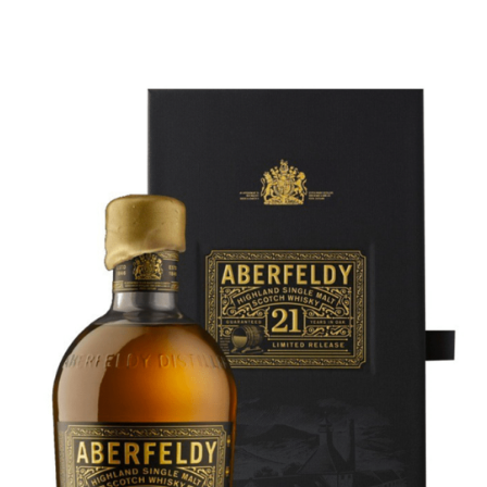
variations.
Les
options
peuvent
être
choisies
sur
la
page
du
produit