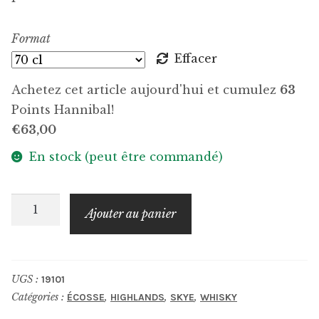
Format
Effacer
Achetez cet article aujourd'hui et cumulez
63
Points Hannibal!
€
63,00
En stock (peut être commandé)
quantité
Ajouter au panier
de
TORABHAIG
The
UGS :
19101
Legacy
Catégories :
,
,
,
ÉCOSSE
HIGHLANDS
SKYE
WHISKY
Series