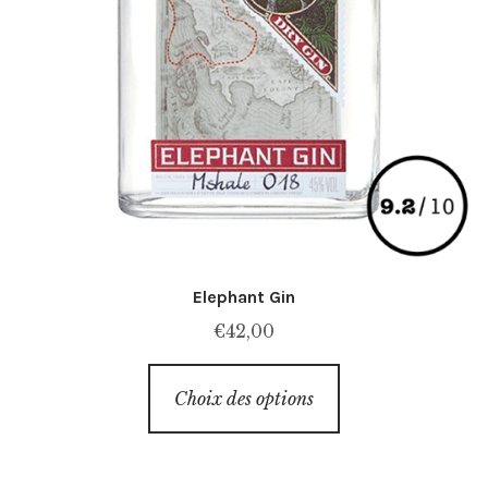
Elephant Gin
€
42,00
Ce
Choix des options
produit
a
plusieurs