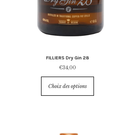
FILLIERS Dry Gin 28
€
34,00
Ce
Choix des options
produit
a
plusieurs
variations.
Les
options