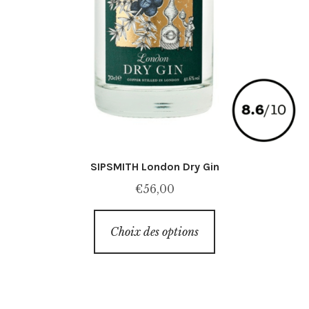
SIPSMITH London Dry Gin
€
56,00
Ce
Choix des options
produit
a
plusieurs
variations.