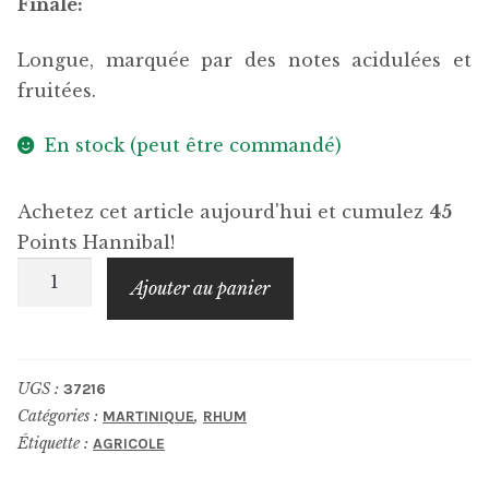
Finale:
Longue, marquée par des notes acidulées et
fruitées.
En stock (peut être commandé)
Achetez cet article aujourd'hui et cumulez
45
Points Hannibal!
quantité
Ajouter au panier
de
CLÉMENT
RHUM
UGS :
37216
Canne
Catégories :
,
MARTINIQUE
RHUM
Bleue
Étiquette :
AGRICOLE
2022