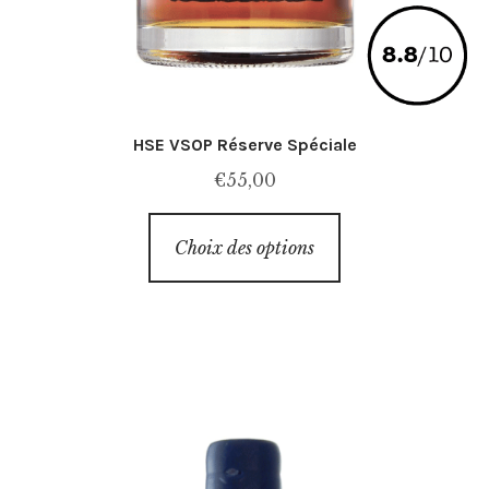
HSE VSOP Réserve Spéciale
€
55,00
Ce
Choix des options
produit
a
plusieurs
variations.
Les
options
peuvent
être