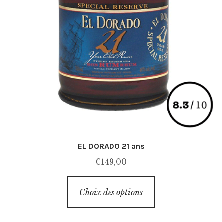
EL DORADO 21 ans
€
149,00
Ce
Choix des options
produit
a