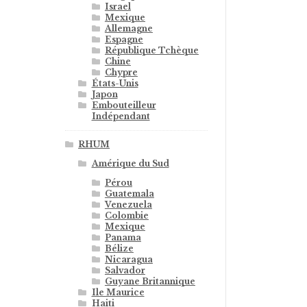
Israel
Mexique
Allemagne
Espagne
République Tchèque
Chine
Chypre
États-Unis
Japon
Embouteilleur
Indépendant
RHUM
Amérique du Sud
Pérou
Guatemala
Venezuela
Colombie
Mexique
Panama
Bélize
Nicaragua
Salvador
Guyane Britannique
Ile Maurice
Haiti