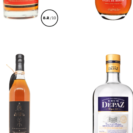
€
64,00
€
169,00