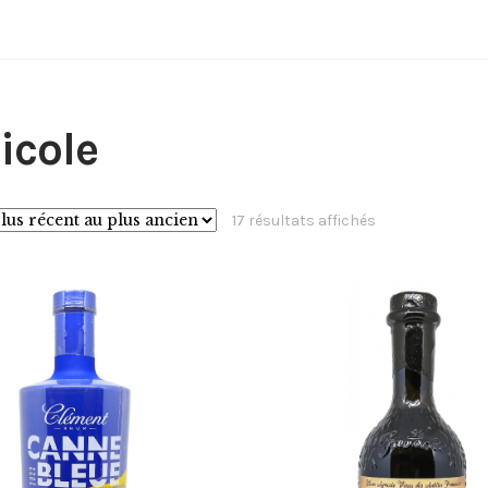
icole
Trié
17 résultats affichés
du
plus
récent
au
plus
ancien