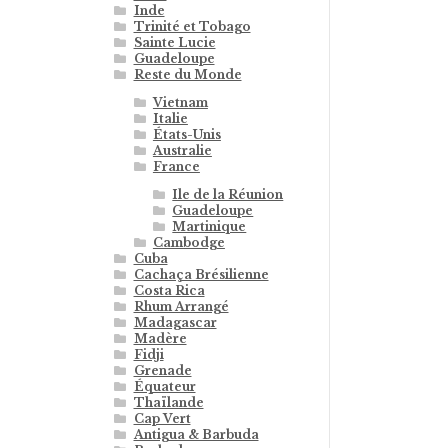
Inde
Trinité et Tobago
Sainte Lucie
Guadeloupe
Reste du Monde
Vietnam
Italie
États-Unis
Australie
France
Ile de la Réunion
Guadeloupe
Martinique
Cambodge
Cuba
Cachaça Brésilienne
Costa Rica
Rhum Arrangé
Madagascar
Madère
Fidji
Grenade
Équateur
Thaïlande
Cap Vert
Antigua & Barbuda