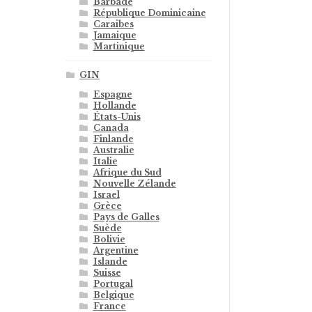
Barbade
République Dominicaine
Caraibes
Jamaique
Martinique
GIN
Espagne
Hollande
États-Unis
Canada
Finlande
Australie
Italie
Afrique du Sud
Nouvelle Zélande
Israel
Grèce
Pays de Galles
Suède
Bolivie
Argentine
Islande
Suisse
Portugal
Belgique
France