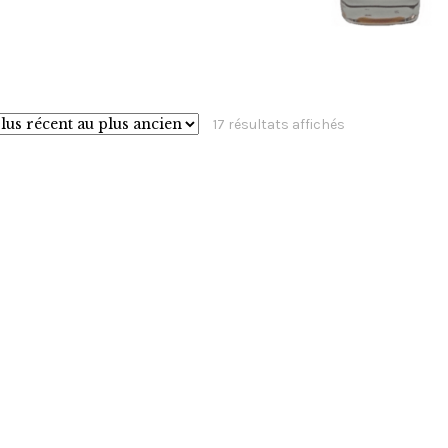
€
126,00
Trié
17 résultats affichés
du
plus
récent
au
plus
ancien