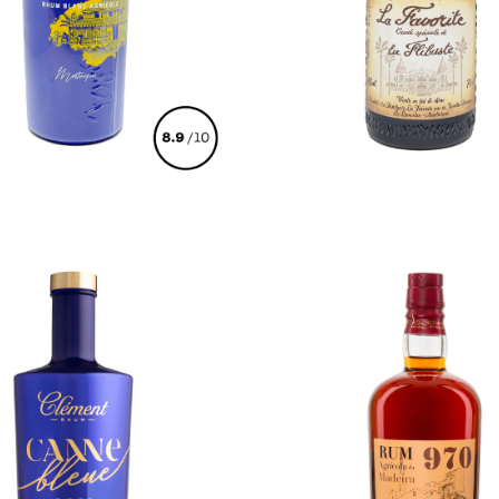
€
45,00
€
400,00