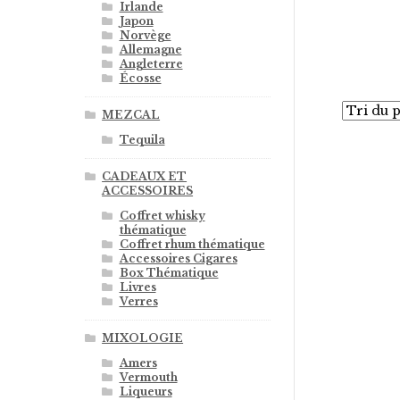
Irlande
Japon
Norvège
Allemagne
Angleterre
Écosse
MEZCAL
Tequila
CADEAUX ET
ACCESSOIRES
Coffret whisky
thématique
Coffret rhum thématique
Accessoires Cigares
Box Thématique
Livres
Verres
MIXOLOGIE
Amers
Vermouth
Liqueurs