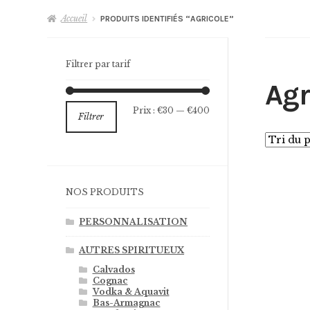
Accueil
PRODUITS IDENTIFIÉS “AGRICOLE”
Filtrer par tarif
Agr
Prix
Prix
Prix :
€30
—
€400
Filtrer
min
max
NOS PRODUITS
PERSONNALISATION
AUTRES SPIRITUEUX
Calvados
Cognac
Vodka & Aquavit
Bas-Armagnac