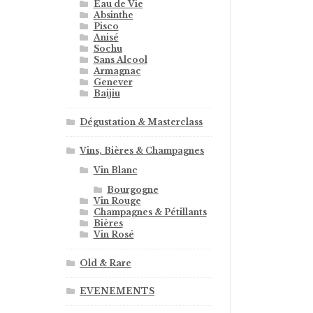
Eau de Vie
Absinthe
Pisco
Anisé
Sochu
Sans Alcool
Armagnac
Genever
Baijiu
Dégustation & Masterclass
Vins, Bières & Champagnes
Vin Blanc
Bourgogne
Vin Rouge
Champagnes & Pétillants
Bières
Vin Rosé
Old & Rare
EVENEMENTS