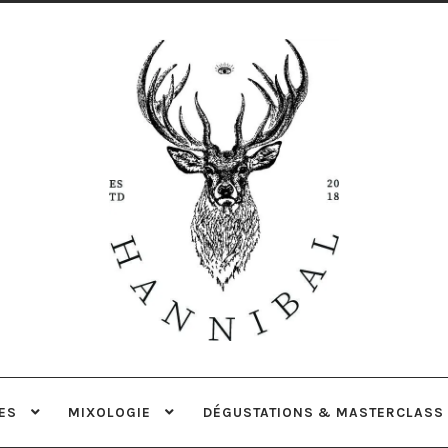
Aller
Aller
à
au
la
contenu
navigation
ES
MIXOLOGIE
DÉGUSTATIONS & MASTERCLASS