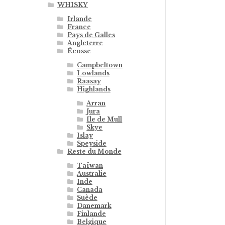
WHISKY
Irlande
France
Pays de Galles
Angleterre
Écosse
Campbeltown
Lowlands
Raasay
Highlands
Arran
Jura
Ile de Mull
Skye
Islay
Speyside
Reste du Monde
Taïwan
Australie
Inde
Canada
Suède
Danemark
Finlande
Belgique