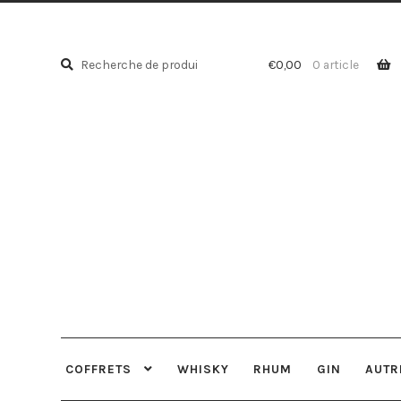
Recherche
Recherche
€
0,00
0 article
pour :
COFFRETS
WHISKY
RHUM
GIN
AUTR