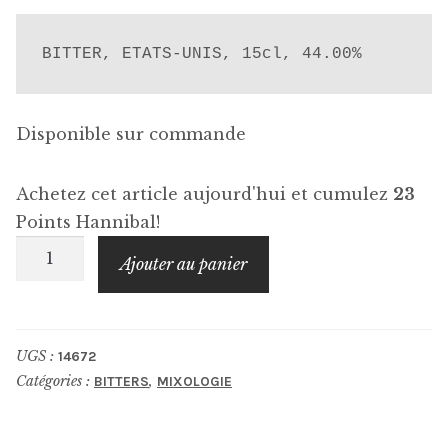
BITTER, ETATS-UNIS, 15cl, 44.00%
Disponible sur commande
Achetez cet article aujourd'hui et cumulez
23
Points Hannibal!
quantité
Ajouter au panier
de
BITTERMENS
Hellfire
UGS :
14672
Habanero
Catégories :
,
BITTERS
MIXOLOGIE
Shrub