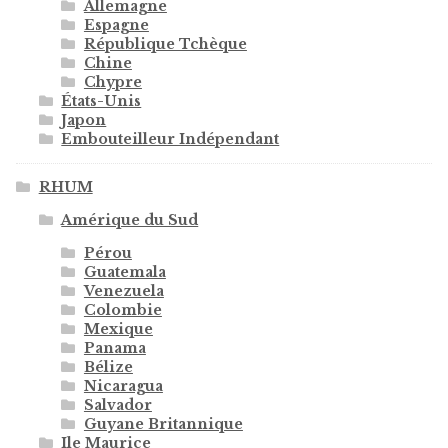
Allemagne
Espagne
République Tchèque
Chine
Chypre
États-Unis
Japon
Embouteilleur Indépendant
RHUM
Amérique du Sud
Pérou
Guatemala
Venezuela
Colombie
Mexique
Panama
Bélize
Nicaragua
Salvador
Guyane Britannique
Ile Maurice