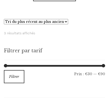
a
à
plusieurs
€83,00
variations.
Les
options
Trié
3 résultats affichés
peuvent
du
être
plus
choisies
Filtrer par tarif
récent
sur
au
la
plus
ancien
page
Pr
Pr
Prix :
€30
—
€90
Filtrer
du
m
m
produit