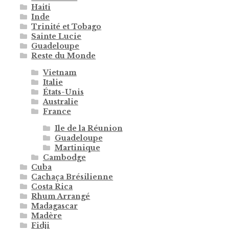
Haiti
Inde
Trinité et Tobago
Sainte Lucie
Guadeloupe
Reste du Monde
Vietnam
Italie
États-Unis
Australie
France
Ile de la Réunion
Guadeloupe
Martinique
Cambodge
Cuba
Cachaça Brésilienne
Costa Rica
Rhum Arrangé
Madagascar
Madère
Fidji