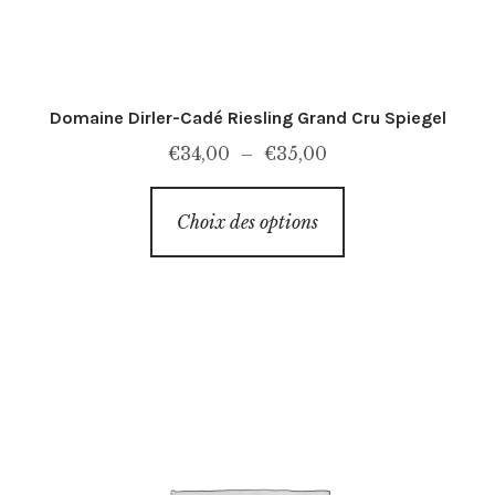
Domaine Dirler-Cadé Riesling Grand Cru Spiegel
Plage
€
34,00
–
€
35,00
de
Ce
prix :
Choix des options
produit
€34,00
a
à
plusieurs
€35,00
variations.
Les
options
peuvent
être
choisies