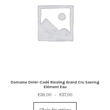
ancien
Domaine Dirler-Cadé Riesling Grand Cru Saering
Elément Eau
Plage
€
36,00
–
€
37,00
de
Ce
prix :
Choix des options