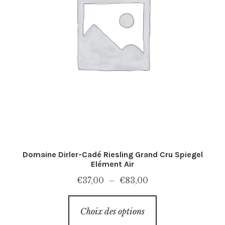
sur
la
page
du
produit
Domaine Dirler-Cadé Riesling Grand Cru Spiegel
Elément Air
Plage
€
37,00
–
€
83,00
de
Ce
prix :
Choix des options
produit
€37,00