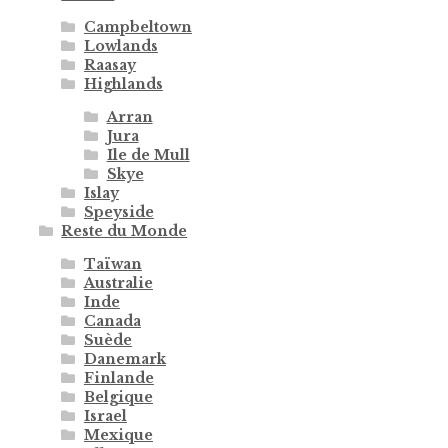
Campbeltown
Lowlands
Raasay
Highlands
Arran
Jura
Ile de Mull
Skye
Islay
Speyside
Reste du Monde
Taïwan
Australie
Inde
Canada
Suède
Danemark
Finlande
Belgique
Israel
Mexique