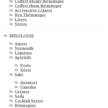
Coffret whisky thématique
Coffret rhum thématique
Accessoires Cigares
Box Thématique
Livres
Verres
MIXOLOGIE
Amers
Vermouth
Liqueurs
Apéritifs
Porto
Xéres
Saké
Awamori
Umeshu
Crèmes
Soda
Cocktail Series
Botaniques