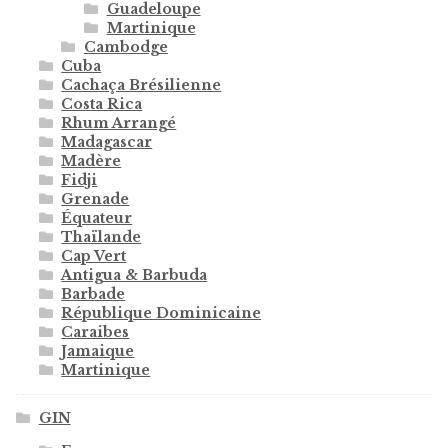
Guadeloupe
Martinique
Cambodge
Cuba
Cachaça Brésilienne
Costa Rica
Rhum Arrangé
Madagascar
Madère
Fidji
Grenade
Équateur
Thaïlande
Cap Vert
Antigua & Barbuda
Barbade
République Dominicaine
Caraibes
Jamaique
Martinique
GIN