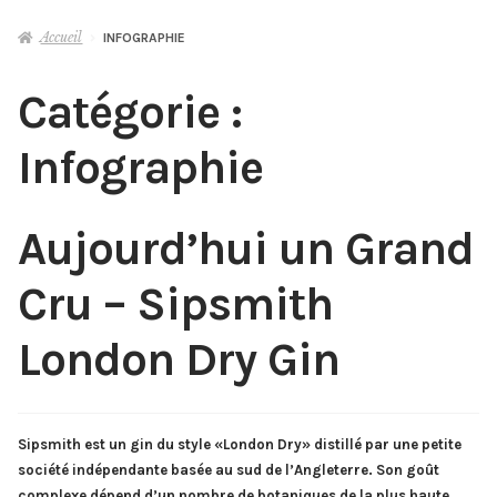
le
menu
Accueil
INFOGRAPHIE
WHISKY
enfant
Catégorie :
RHUM
Infographie
GIN
AUTRES
Ouvrir
Aujourd’hui un Grand
le
menu
Cru – Sipsmith
MIXOLOGIE
Ouvrir
enfant
le
London Dry Gin
menu
DÉGUSTATIONS & MASTERCLASS
enfant
VINS, BIÈRES & CHAMPAGNES
Sipsmith est un gin du style «London Dry» distillé par une petite
société indépendante basée au sud de l’Angleterre. Son goût
OLD & RARE
complexe dépend d’un nombre de botaniques de la plus haute