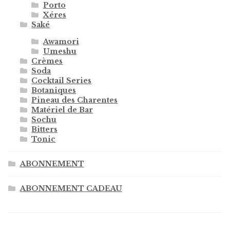
Porto
Xéres
Saké
Awamori
Umeshu
Crèmes
Soda
Cocktail Series
Botaniques
Pineau des Charentes
Matériel de Bar
Sochu
Bitters
Tonic
ABONNEMENT
ABONNEMENT CADEAU