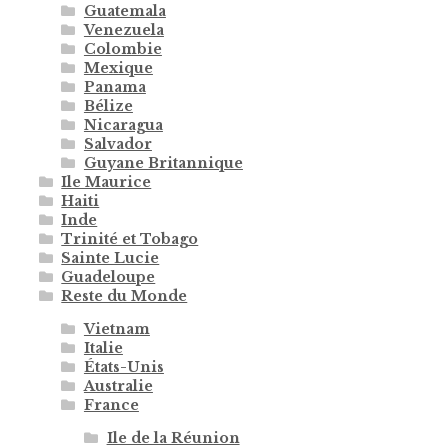
Guatemala
Venezuela
Colombie
Mexique
Panama
Bélize
Nicaragua
Salvador
Guyane Britannique
Ile Maurice
Haiti
Inde
Trinité et Tobago
Sainte Lucie
Guadeloupe
Reste du Monde
Vietnam
Italie
États-Unis
Australie
France
Ile de la Réunion