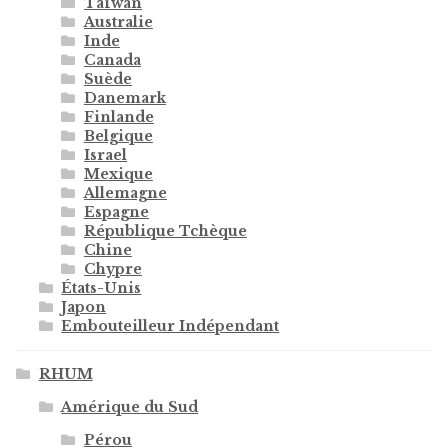
Taïwan
Australie
Inde
Canada
Suède
Danemark
Finlande
Belgique
Israel
Mexique
Allemagne
Espagne
République Tchèque
Chine
Chypre
États-Unis
Japon
Embouteilleur Indépendant
RHUM
Amérique du Sud
Pérou