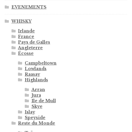
EVENEMENTS
WHISKY
Irlande
France
Pays de Galles
Angleterre
Écosse
Campbeltown
Lowlands
Raasay
Highlands
Arran
Jura
Ile de Mull
Skye
Islay
Speyside
Reste du Monde