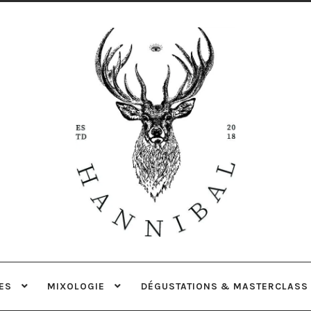
Aller
Aller
à
au
la
contenu
navigation
ES
MIXOLOGIE
DÉGUSTATIONS & MASTERCLASS