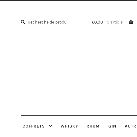
Recherche
Recherche
€
0,00
0 article
pour :
COFFRETS
WHISKY
RHUM
GIN
AUTR