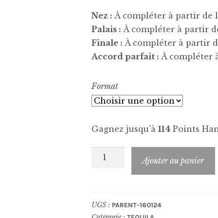
Nez :
À compléter à partir de la
Palais :
À compléter à partir de
Finale :
À compléter à partir de
Accord parfait :
À compléter à 
Format
Gagnez jusqu'à
114
Points Han
quantité
Ajouter au panier
de
DETONACION
Cristallino
UGS :
PARENT-160124
Reposado
Catégorie :
TEQUILA