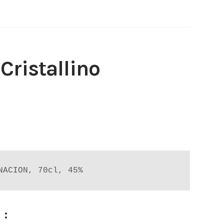
ristallino
NACION, 70cl, 45%
 :