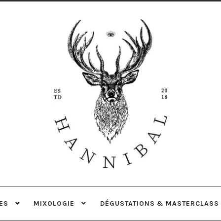
Aller
Aller
à
au
la
contenu
navigation
ES
MIXOLOGIE
DÉGUSTATIONS & MASTERCLASS