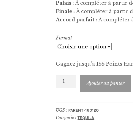
Palais :
À compléter à partir de
Finale :
À compléter à partir de
Accord parfait :
À compléter à 
Format
Gagnez jusqu'à
155
Points Han
quantité
Ajouter au panier
de
CINCORO
100%
UGS :
PARENT-160120
Agave
Catégorie :
TEQUILA
Reposado