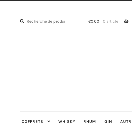
Recherche
Recherche
€
0,00
0 article
pour :
COFFRETS
WHISKY
RHUM
GIN
AUTR