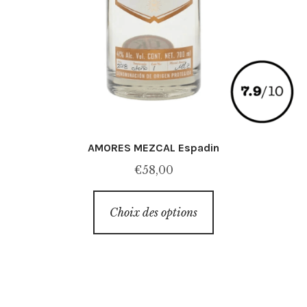
AMORES MEZCAL Espadin
€
58,00
Ce
Choix des options
produit
a
plusieurs
variations.
Les