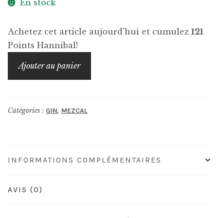
En stock
Achetez cet article aujourd'hui et cumulez
121
Points Hannibal!
quantité
Ajouter au panier
de
EL
JOLGORIO
Catégories :
,
GIN
MEZCAL
Barril
Mezcal
INFORMATIONS COMPLÉMENTAIRES
AVIS (0)