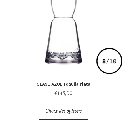
CLASE AZUL Tequila Plata
€
145,00
Ce
Choix des options
produit
a