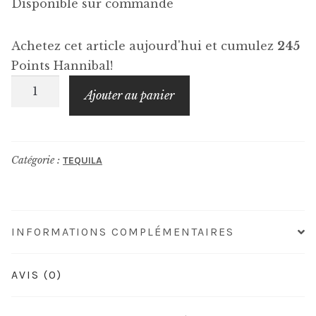
Disponible sur commande
Achetez cet article aujourd'hui et cumulez
245
Points Hannibal!
quantité
Ajouter au panier
de
KOMOS
Tequila
Catégorie :
TEQUILA
Anejo
Reserva
INFORMATIONS COMPLÉMENTAIRES
AVIS (0)