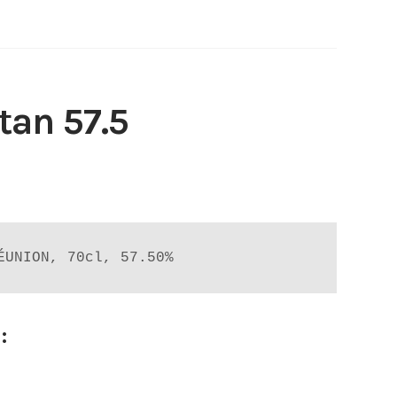
an 57.5
e
:
ÉUNION, 70cl, 57.50%
0
:
00