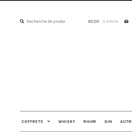
Recherche
Recherche
€
0,00
0 article
pour :
COFFRETS
WHISKY
RHUM
GIN
AUTR