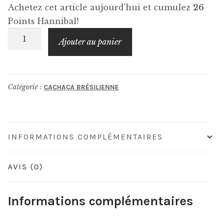
Achetez cet article aujourd'hui et cumulez
26
Points Hannibal!
quantité
Ajouter au panier
de
SAGATIBA
Cristalina
Catégorie :
CACHAÇA BRÉSILIENNE
INFORMATIONS COMPLÉMENTAIRES
AVIS (0)
Informations complémentaires