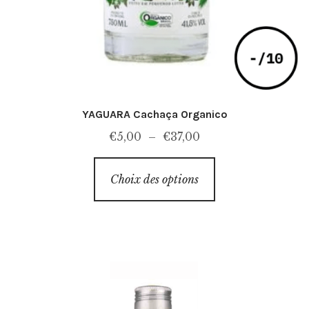
YAGUARA Cachaça Organico
Plage
€
5,00
–
€
37,00
de
Ce
prix :
Choix des options
produit
€5,00
a
à
plusieurs
€37,00
variations.
Les
options
peuvent