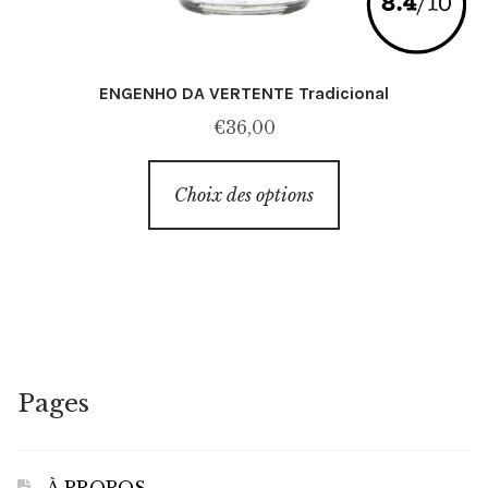
ENGENHO DA VERTENTE Tradicional
€
36,00
Ce
Choix des options
produit
a
plusieurs
variations.
Les
options
peuvent
Pages
être
choisies
sur
À PROPOS