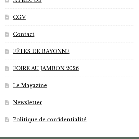
la
page
CGV
du
produit
Contact
FÊTES DE BAYONNE
FOIRE AU JAMBON 2026
Le Magazine
Newsletter
Politique de confidentialité