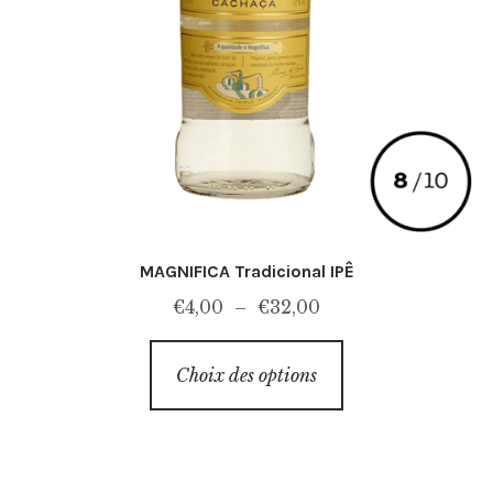
MAGNIFICA Tradicional IPÊ
Plage
€
4,00
–
€
32,00
de
Ce
prix :
Choix des options
produit
€4,00
a
à
plusieurs
€32,00
variations.