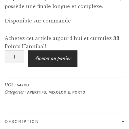
possède une finale longue et complexe.
Disponible sur commande
Achetez cet article aujourd'hui et cumulez
33
Points Hannibal!
quantité
Ajouter au panier
de
PORTO
QUINTA
UGS :
54700
DO
Catégories :
,
,
APÉRITIFS
MIXOLOGIE
PORTO
PORTAL
LBV
2018
DESCRIPTION