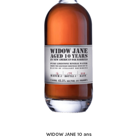
la
page
du
produit
WIDOW JANE 10 ans