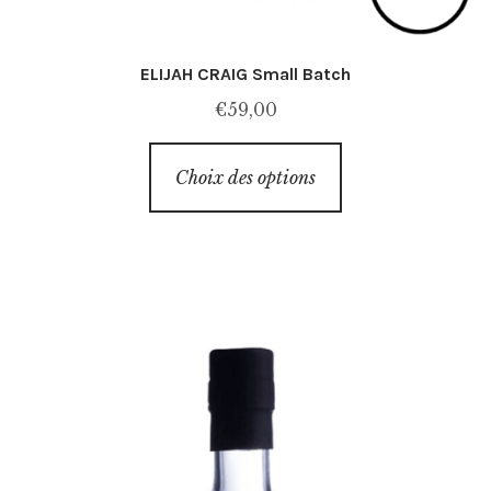
ELIJAH CRAIG Small Batch
€
59,00
Ce
Choix des options
produit
a
plusieurs
variations.
Les
options
peuvent
être
choisies
sur