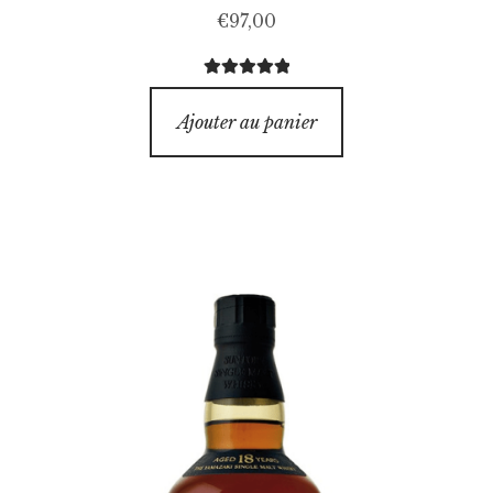
€
97,00
Note
5.00
sur
5
Ajouter au panier