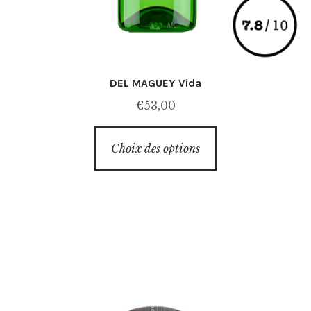
DEL MAGUEY Vida
€
53,00
Ce
Choix des options
produit
a
plusieurs
variations.
Les
options
peuvent
être
choisies