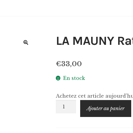
LA MAUNY Ra
€
33,00
En stock
Achetez cet article aujourd'
quantité
Ajouter au panier
de
LA
MAUNY