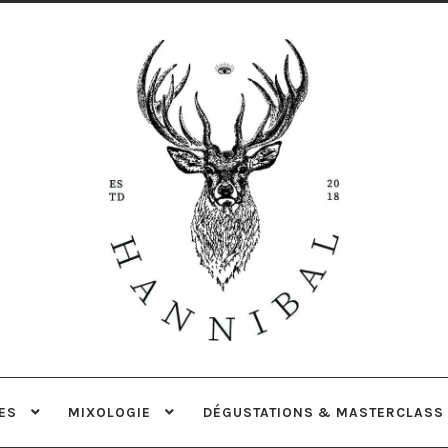
Aller
Aller
à
au
la
contenu
navigation
ES
MIXOLOGIE
DÉGUSTATIONS & MASTERCLASS