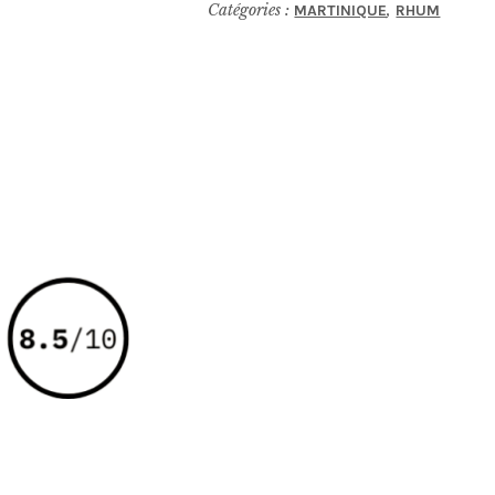
Catégories :
,
MARTINIQUE
RHUM
Ratafia
de
Rhum