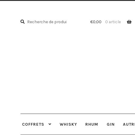
Recherche
Recherche
€
0,00
0 article
pour :
COFFRETS
WHISKY
RHUM
GIN
AUTR