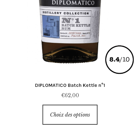
DIPLOMATICO Batch Kettle n°1
€
62,00
Ce
Choix des options
produit
a
plusieurs