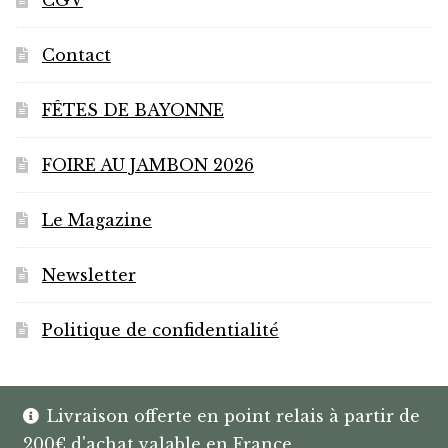
du
produit
Contact
FÊTES DE BAYONNE
FOIRE AU JAMBON 2026
Le Magazine
Newsletter
Politique de confidentialité
Livraison offerte en point relais à partir de
200€ d'achat valable en France