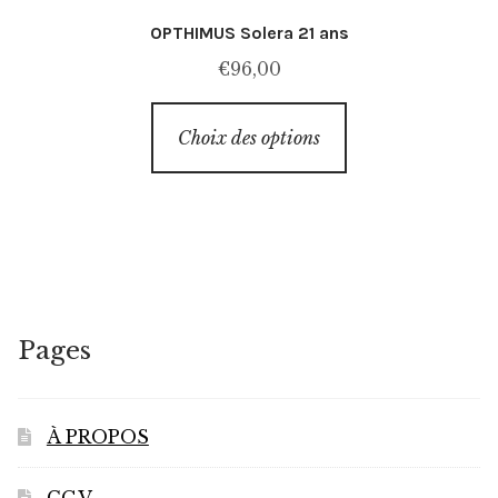
OPTHIMUS Solera 21 ans
€
96,00
Ce
Choix des options
produit
a
plusieurs
variations.
Les
options
peuvent
Pages
être
choisies
sur
À PROPOS
la
page
CGV