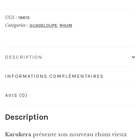
KARUKERA
Black
UGS :
18613
Alligator
Catégories :
,
GUADELOUPE
RHUM
Edition
DESCRIPTION
INFORMATIONS COMPLÉMENTAIRES
AVIS (0)
Description
Karukera
présente son nouveau rhum vieux