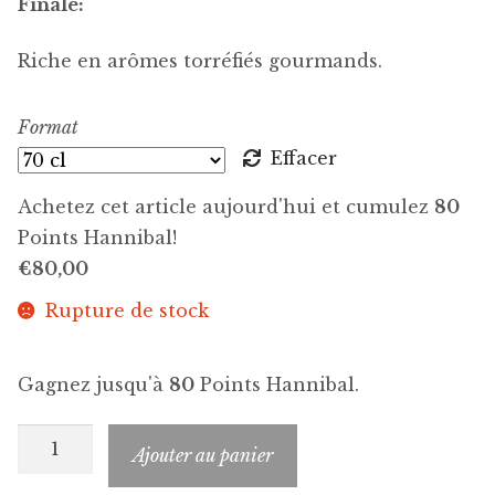
Finale:
Riche en arômes torréfiés gourmands.
Format
Effacer
Achetez cet article aujourd'hui et cumulez
80
Points Hannibal!
€
80,00
Rupture de stock
Gagnez jusqu'à
80
Points Hannibal.
quantité
Ajouter au panier
de