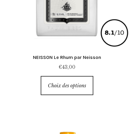
NEISSON Le Rhum par Neisson
€
43,00
Ce
Choix des options
produit
a
plusieurs
variations.
Les
options