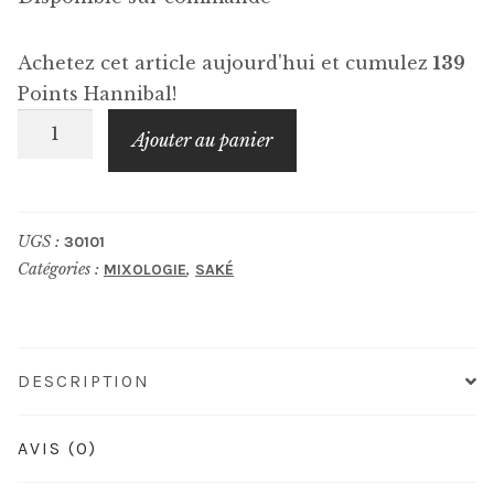
Achetez cet article aujourd'hui et cumulez
139
Points Hannibal!
quantité
Ajouter au panier
de
IWA
5
UGS :
30101
Assemblage
Catégories :
,
MIXOLOGIE
SAKÉ
2
DESCRIPTION
AVIS (0)