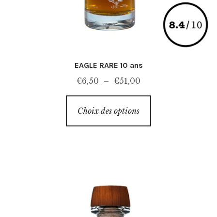
EAGLE RARE 10 ans
Plage
€
6,50
–
€
51,00
de
Ce
prix :
Choix des options
produit
€6,50
a
à
plusieurs
€51,00
variations.
Les
options
peuvent
être