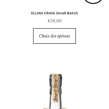
ELIJAH CRAIG Small Batch
€
59,00
Ce
Choix des options
produit
a
plusieurs
variations.
Les
options
peuvent
être
choisies
sur
la