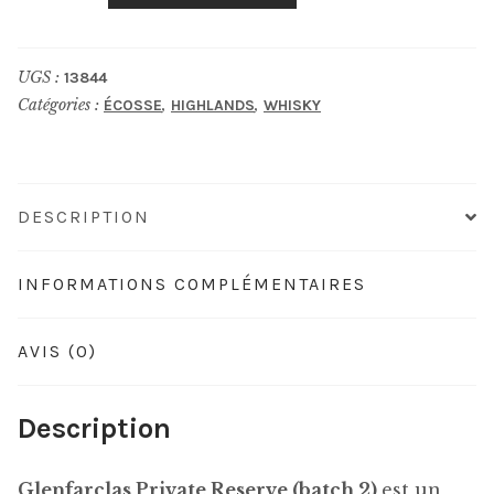
GLENFARCLAS
Private
UGS :
13844
Reserve
Catégories :
,
,
ÉCOSSE
HIGHLANDS
WHISKY
2021
DESCRIPTION
INFORMATIONS COMPLÉMENTAIRES
AVIS (0)
Description
Glenfarclas Private Reserve (batch 2)
est un