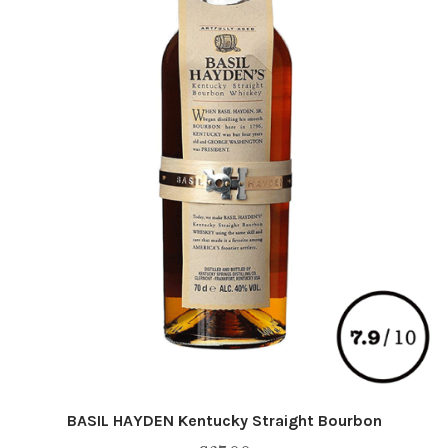
page
du
produit
BASIL HAYDEN Kentucky Straight Bourbon