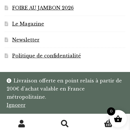
FOIRE AU JAMBON 2026
Le Magazine
Newsletter
Politique de confidentialité
Livraison offerte en point relais à partir de
200€ d'achat valable en France
© HANNIBAL | CAVISTE À BAYONNE |
métropolitaine.
SPIRITUEUX & BOX SUR MESURE
Ignorer
0
0
Recherche
Recherche