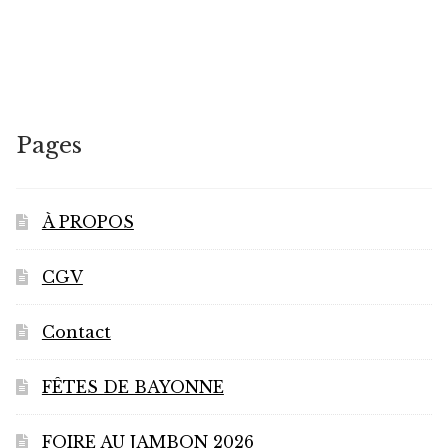
plusieurs
variations.
Les
options
peuvent
Pages
être
choisies
sur
À PROPOS
la
page
CGV
du
produit
Contact
FÊTES DE BAYONNE
FOIRE AU JAMBON 2026