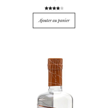
Note
4.00
sur 5
Ajouter au panier