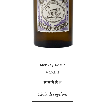
Monkey 47 Gin
€
45,00
Note
4.00
Ce
sur 5
Choix des options
produit
a