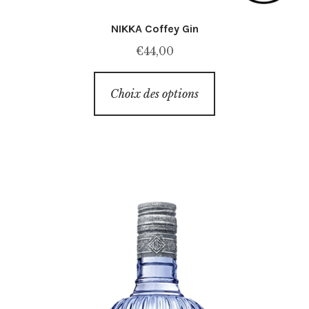
NIKKA Coffey Gin
€
44,00
Ce
Choix des options
produit
a
plusieurs
variations.
Les
options
peuvent
être
choisies
sur
la