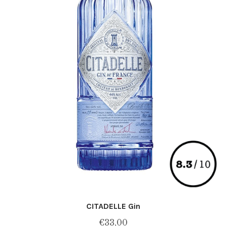
page
du
produit
CITADELLE Gin
€
33,00