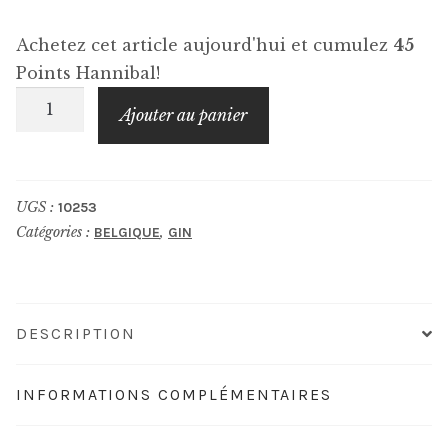
Achetez cet article aujourd'hui et cumulez
45
Points Hannibal!
quantité
Ajouter au panier
de
FILLIERS
Gin
UGS :
10253
Tribute
Catégories :
,
BELGIQUE
GIN
DESCRIPTION
INFORMATIONS COMPLÉMENTAIRES