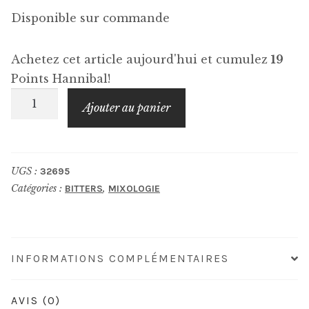
Disponible sur commande
Achetez cet article aujourd'hui et cumulez
19
Points Hannibal!
quantité
Ajouter au panier
de
DR.
ADAM
UGS :
32695
ELMEGIRAB
Catégories :
,
BITTERS
MIXOLOGIE
Aphrodite
Bitters
INFORMATIONS COMPLÉMENTAIRES
AVIS (0)