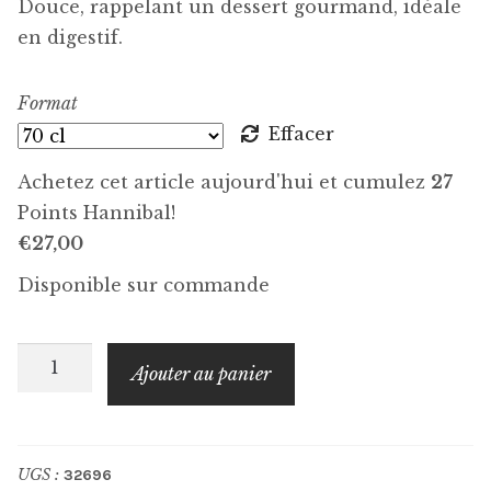
Douce, rappelant un dessert gourmand, idéale
en digestif.
Format
Effacer
Achetez cet article aujourd'hui et cumulez
27
Points Hannibal!
€
27,00
Disponible sur commande
quantité
Ajouter au panier
de
EGIAZKI
Liqueur
UGS :
32696
Patxaka