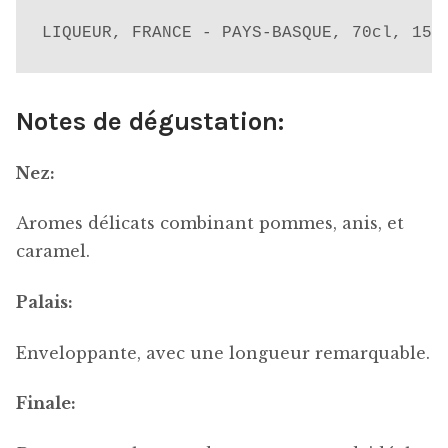
prix :
LIQUEUR, FRANCE - PAYS-BASQUE, 70cl, 15.
€5,00
à
Notes de dégustation:
€27,00
Nez:
Aromes délicats combinant pommes, anis, et
caramel.
Palais:
Enveloppante, avec une longueur remarquable.
Finale: