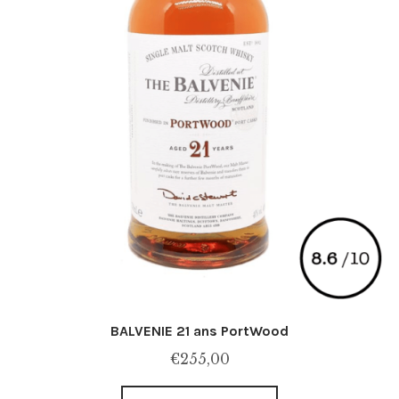
produit
BALVENIE 21 ans PortWood
€
255,00
Ce