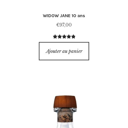
WIDOW JANE 10 ans
€
97,00
Note
5.00
sur
5
Ajouter au panier