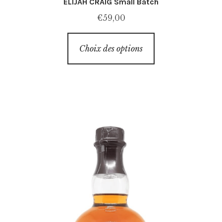
ELIJAH CRAIG Small Batch
€
59,00
Ce
Choix des options
produit
a
plusieurs
variations.
Les
options
peuvent
être
choisies
sur
la
page
du