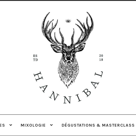
Aller
Aller
à
au
la
contenu
navigation
ES
MIXOLOGIE
DÉGUSTATIONS & MASTERCLASS