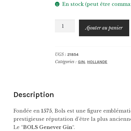
En stock (peut être comma
quantité
Ajouter au panier
de
BOLS
Genever
UGS :
21854
Gin
Catégories :
,
GIN
HOLLANDE
Description
Fondée en
1575
, Bols est une figure emblémati
prestigieuse réputation d’être la plus ancien
Le “
BOLS Genever Gin
“.