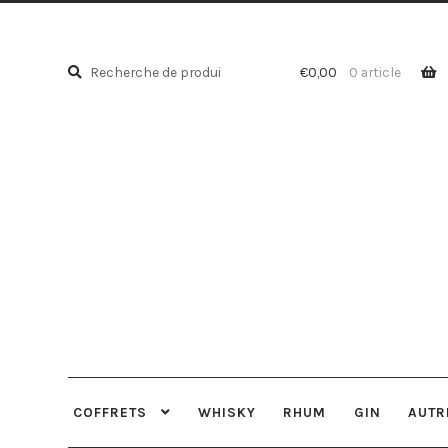
Recherche
Recherche
€
0,00
0 article
pour :
COFFRETS
WHISKY
RHUM
GIN
AUTR