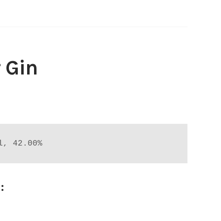
 Gin
l, 42.00%
: