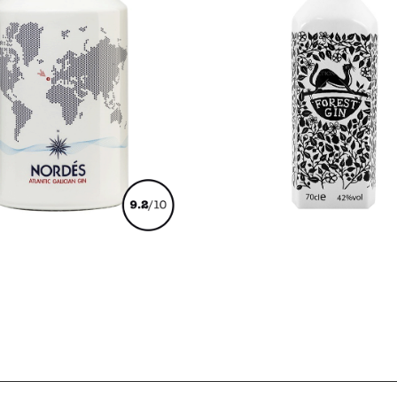
€
49,00
€
90,00