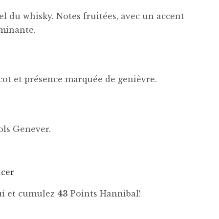
el du whisky. Notes fruitées, avec un accent
ominante.
cot et présence marquée de genièvre.
ols Genever.
acer
hui et cumulez
43
Points Hannibal!