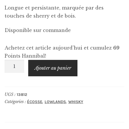
Longue et persistante, marquée par des
touches de sherry et de bois.
Disponible sur commande
Achetez cet article aujourd'hui et cumulez
69
Points Hannibal!
quantité
Ajouter au panier
de
AUCHENTOSHAN
Three
UGS :
13812
Wood
Catégories :
,
,
ÉCOSSE
LOWLANDS
WHISKY