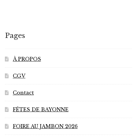
variations.
Les
options
peuvent
Pages
être
choisies
sur
À PROPOS
la
page
CGV
du
produit
Contact
FÊTES DE BAYONNE
FOIRE AU JAMBON 2026