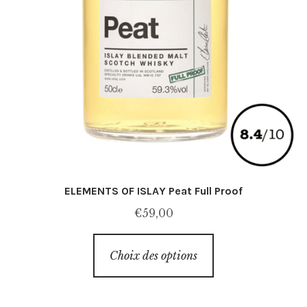
ELEMENTS OF ISLAY Peat Full Proof
€
59,00
Ce
Choix des options
produit
a
plusieurs