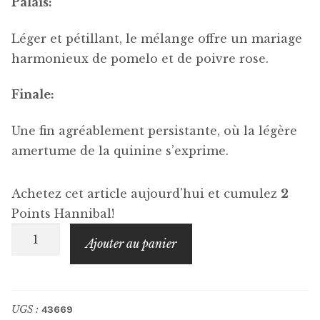
Palais:
Léger et pétillant, le mélange offre un mariage
harmonieux de pomelo et de poivre rose.
Finale:
Une fin agréablement persistante, où la légère
amertume de la quinine s’exprime.
Achetez cet article aujourd'hui et cumulez
2
Points Hannibal!
quantité
Ajouter au panier
de
THE
LONDON
UGS :
43669
ESSENCE