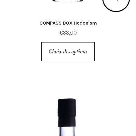
COMPASS BOX Hedonism
€
88,00
Ce
Choix des options
produit
a
plusieurs
variations.
Les
options
peuvent
être
choisies
sur