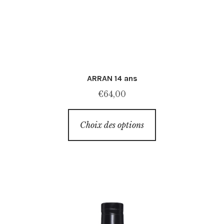
ARRAN 14 ans
€
64,00
Ce
Choix des options
produit
a
plusieurs
variations.
Les
options
peuvent