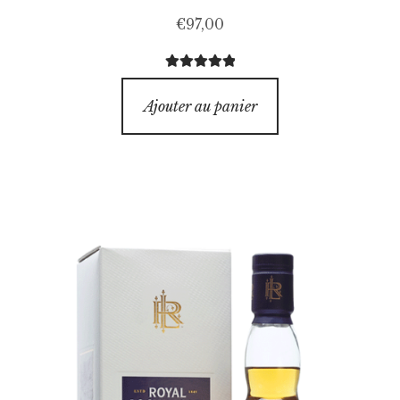
€
97,00
Note
5.00
sur
5
Ajouter au panier