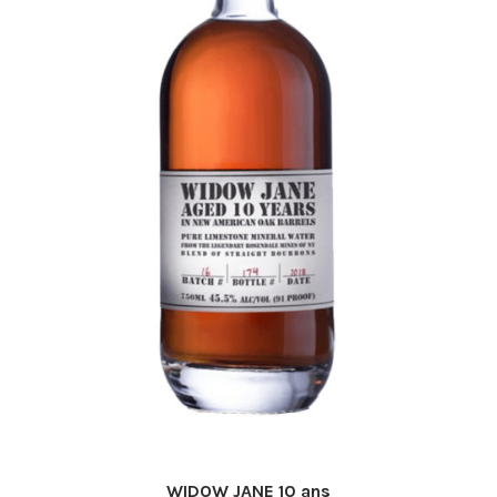
la
page
du
produit
WIDOW JANE 10 ans