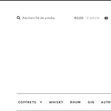
Recherche
Recherche
€
0,00
0 article
pour :
COFFRETS
WHISKY
RHUM
GIN
AUTR