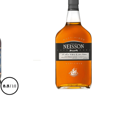
€
93,00
s.