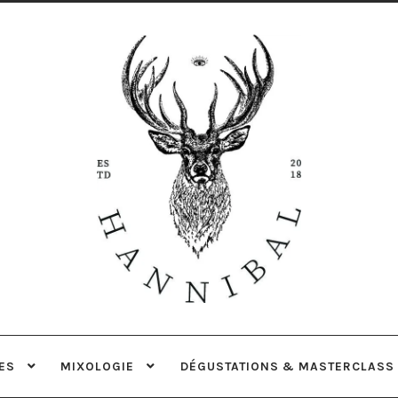
Aller
Aller
à
au
la
contenu
navigation
ES
MIXOLOGIE
DÉGUSTATIONS & MASTERCLASS