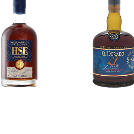
€
145,00
€
149,00
Ce
produit
a
plusieurs
variation