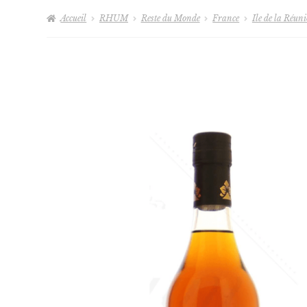
Accueil
RHUM
Reste du Monde
France
Ile de la Réun