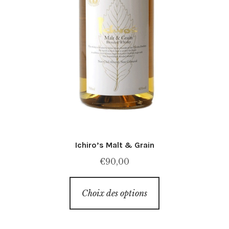
Ichiro’s Malt & Grain
€
90,00
Ce
Choix des options
produit
a
plusieurs