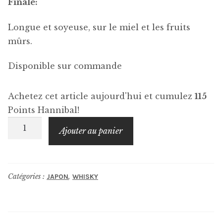
Finale:
Longue et soyeuse, sur le miel et les fruits
mûrs.
Disponible sur commande
Achetez cet article aujourd'hui et cumulez
115
Points Hannibal!
quantité
Ajouter au panier
de
SAKURAO
Single
Catégories :
,
JAPON
WHISKY
Malt
Sauternes
Cask