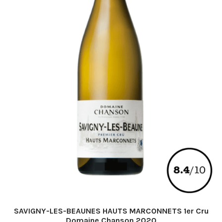
page
du
produit
SAVIGNY-LES-BEAUNES HAUTS MARCONNETS 1er Cru
Domaine Chanson 2020