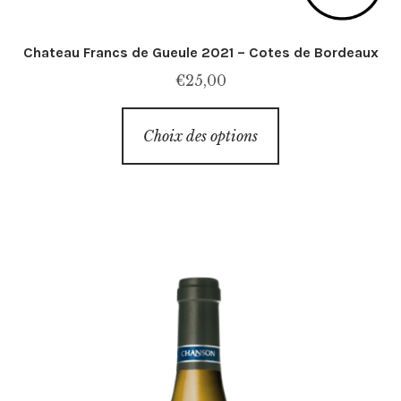
Chateau Francs de Gueule 2021 – Cotes de Bordeaux
€
25,00
Ce
Choix des options
produit
a
plusieurs
variations.
Les
options
peuvent
être
choisies
sur
la