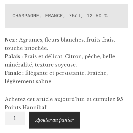
CHAMPAGNE, FRANCE, 75cl, 12.50 %
Nez :
Agrumes, fleurs blanches, fruits frais,
touche briochée.
Palais :
Frais et délicat. Citron, pêche, belle
minéralité, texture soyeuse.
Finale :
Élégante et persistante. Fraîche,
légèrement saline.
Achetez cet article aujourd'hui et cumulez
95
Points Hannibal!
quantité
Ajouter au panier
de
RUINART