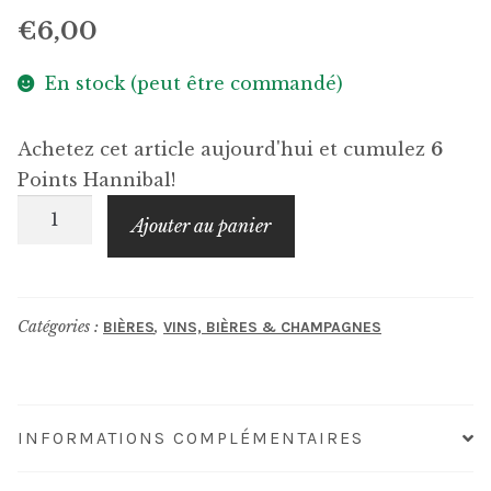
€
6,00
En stock (peut être commandé)
Achetez cet article aujourd'hui et cumulez
6
Points Hannibal!
quantité
Ajouter au panier
de
LA
MÉNAGERIE
Catégories :
,
BIÈRES
VINS, BIÈRES & CHAMPAGNES
Toucan
NEIPA
Tropicale
INFORMATIONS COMPLÉMENTAIRES