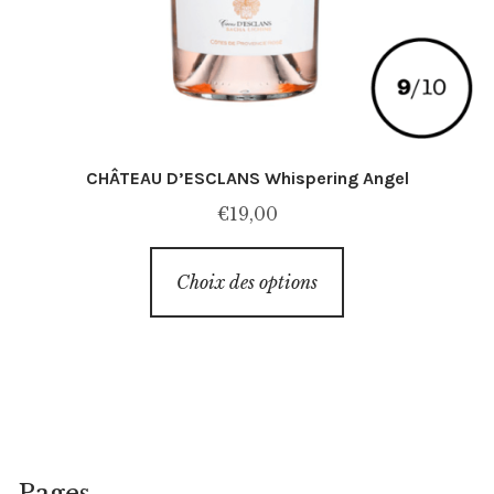
CHÂTEAU D’ESCLANS Whispering Angel
€
19,00
Ce
Choix des options
produit
a
plusieurs
variations.
Les
options
peuvent
Pages