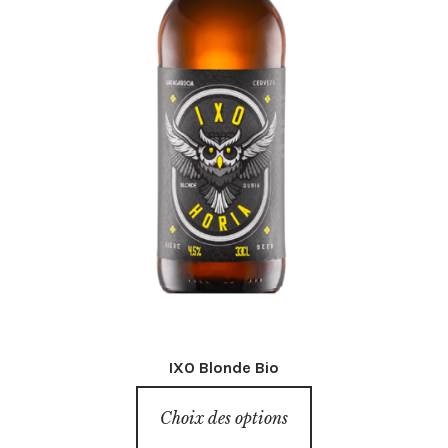
produit
IXO Blonde Bio
Ce
Choix des options
produit