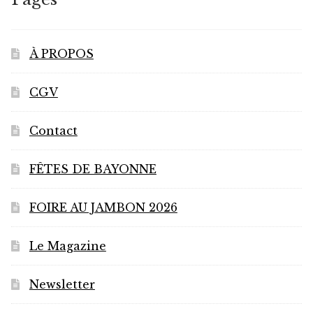
être
choisies
sur
À PROPOS
la
page
CGV
du
produit
Contact
FÊTES DE BAYONNE
FOIRE AU JAMBON 2026
Le Magazine
Newsletter