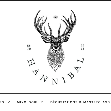
Aller
Aller
à
au
la
contenu
navigation
ES
MIXOLOGIE
DÉGUSTATIONS & MASTERCLASS