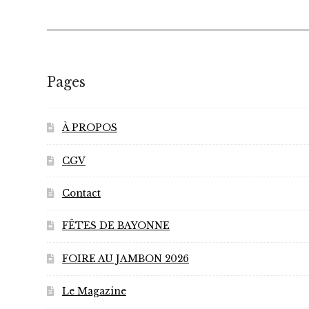
Les
options
peuvent
être
choisies
Pages
sur
la
page
À PROPOS
du
CGV
produit
Contact
FÊTES DE BAYONNE
FOIRE AU JAMBON 2026
Le Magazine