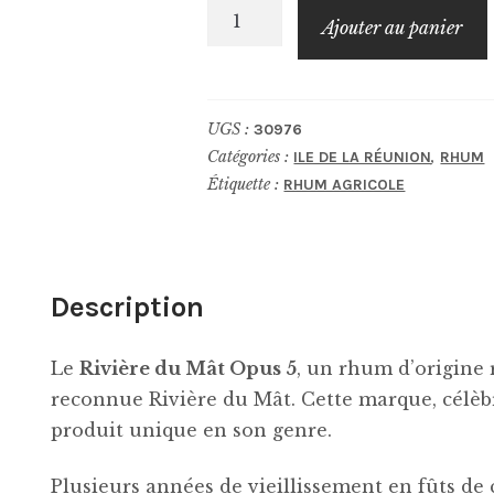
quantité
Ajouter au panier
de
RIVIÈRE
DU
UGS :
30976
MÂT
Catégories :
,
ILE DE LA RÉUNION
RHUM
Rhum
Étiquette :
RHUM AGRICOLE
Opus
5
Description
Le
Rivière du Mât Opus 5
, un rhum d’origine 
reconnue Rivière du Mât. Cette marque, célèb
produit unique en son genre.
Plusieurs années de vieillissement en fûts de c