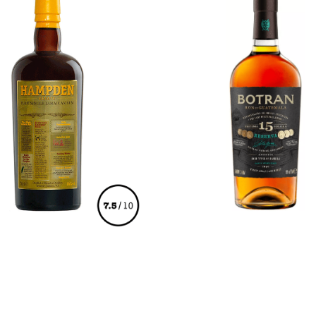
€
73,00
€
43,00