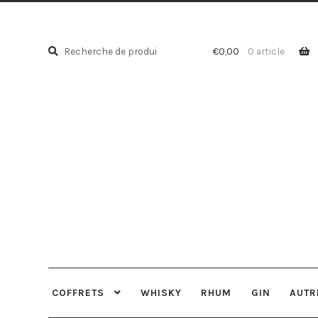
Recherche
Recherche
€
0,00
0 article
pour :
COFFRETS
WHISKY
RHUM
GIN
AUTR