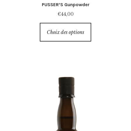
PUSSER’S Gunpowder
€
44,00
Ce
Choix des options
produit
a
plusieurs
variations.
Les
options
peuvent
être
choisies
sur
la
page