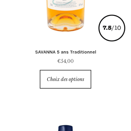
SAVANNA 5 ans Traditionnel
€
54,00
Ce
Choix des options
produit
a
plusieurs
variations.
Les
options