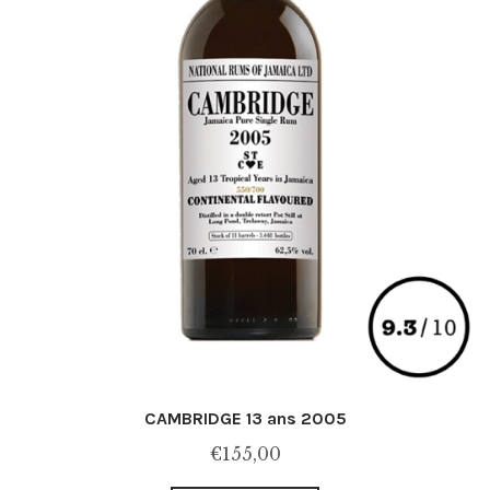
du
produit
CAMBRIDGE 13 ans 2005
€
155,00