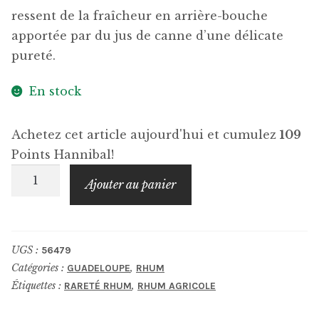
ressent de la fraîcheur en arrière-bouche
apportée par du jus de canne d’une délicate
pureté.
En stock
Achetez cet article aujourd'hui et cumulez
109
Points Hannibal!
quantité
Ajouter au panier
de
PAPA
ROUYO
UGS :
56479
1
Catégories :
,
GUADELOUPE
RHUM
an
Étiquettes :
,
RARETÉ RHUM
RHUM AGRICOLE
Habitation
Velier