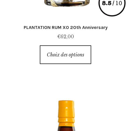
PLANTATION RUM XO 20th Anniversary
€
62,00
Ce
Choix des options
produit
a
plusieurs
variations.
Les
options
peuvent
être
choisies