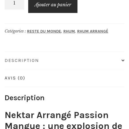
quantité
Ajouter au panier
de
NEKTAR
ARRANGÉ
Catégories :
,
,
RESTE DU MONDE
RHUM
RHUM ARRANGÉ
Passion
Mangue
DESCRIPTION
AVIS (0)
Description
Nektar Arrangé Passion
Mangue : une explosion de