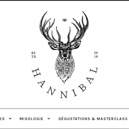
Aller
Aller
à
au
la
contenu
navigation
ES
MIXOLOGIE
DÉGUSTATIONS & MASTERCLASS