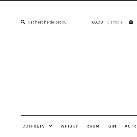
Recherche
Recherche
€
0,00
0 article
pour :
COFFRETS
WHISKY
RHUM
GIN
AUTR