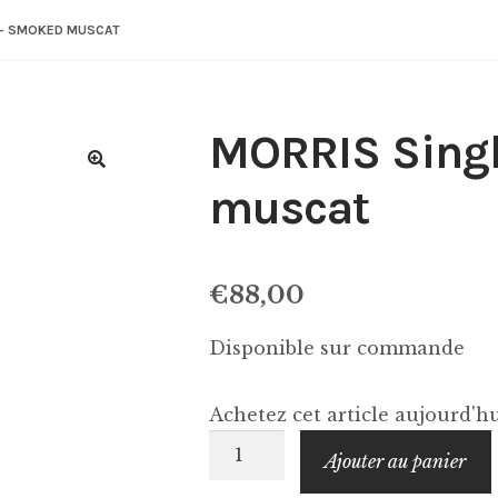
 – SMOKED MUSCAT
MORRIS Singl
muscat
€
88,00
Disponible sur commande
Achetez cet article aujourd'
quantité
Ajouter au panier
de