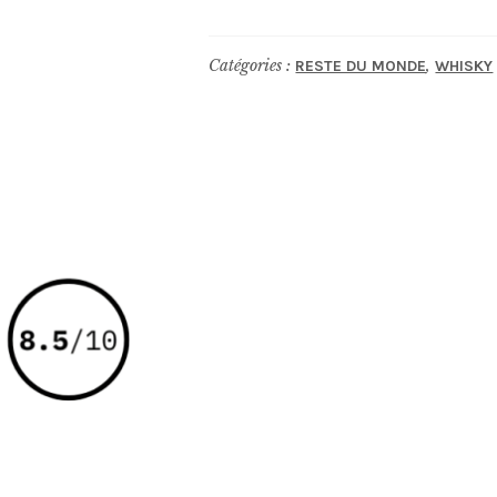
MORRIS
Single
Catégories :
,
RESTE DU MONDE
WHISKY
Malt
-
smoked
muscat