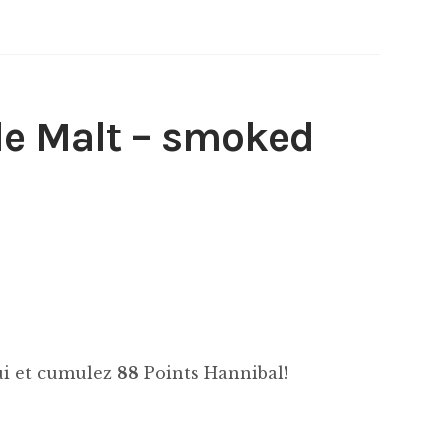
e Malt – smoked
hui et cumulez
88
Points Hannibal!