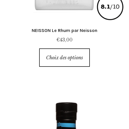
NEISSON Le Rhum par Neisson
€
43,00
Ce
Choix des options
produit
a
plusieurs
variations.
Les
options
peuvent
être
choisies