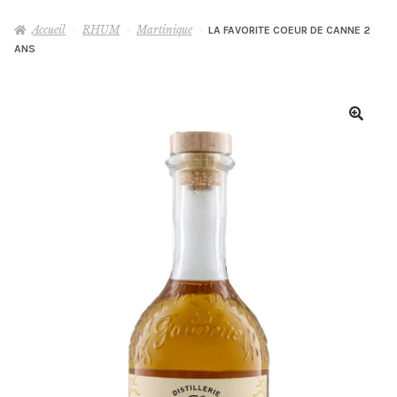
le
menu
Accueil
RHUM
Martinique
LA FAVORITE COEUR DE CANNE 2
WHISKY
ANS
enfant
RHUM
GIN
AUTRES
Ouvrir
le
menu
MIXOLOGIE
Ouvrir
enfant
le
menu
DÉGUSTATIONS & MASTERCLASS
enfant
VINS, BIÈRES & CHAMPAGNES
OLD & RARE