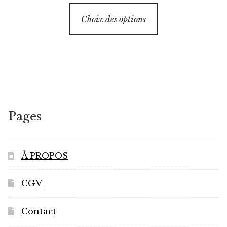
Ce
Choix des options
produit
a
plusieurs
variations.
Les
options
peuvent
Pages
être
choisies
sur
À PROPOS
la
page
CGV
du
produit
Contact