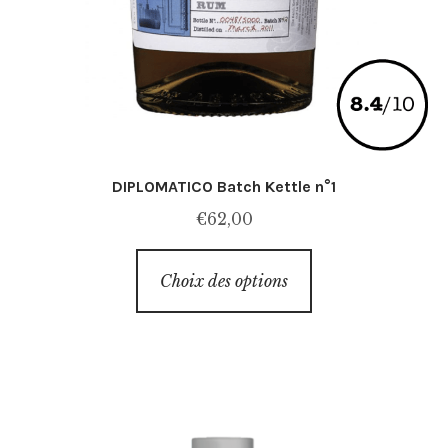
DIPLOMATICO Batch Kettle n°1
€
62,00
Ce
Choix des options
produit
a
plusieurs
variations.
Les
options