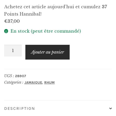
Achetez cet article aujourd'hui et cumulez
37
Points Hannibal!
€
37,00
En stock (peut être commandé)
quantité
Ajouter au panier
de
J.WRAY
&
UGS :
28907
NEPHEW
Catégories :
,
JAMAIQUE
RHUM
WOP
DESCRIPTION