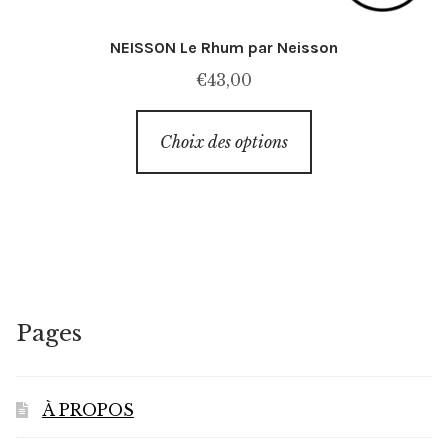
NEISSON Le Rhum par Neisson
€
43,00
Ce
Choix des options
produit
a
plusieurs
variations.
Les
options
peuvent
Pages
être
choisies
sur
À PROPOS
la