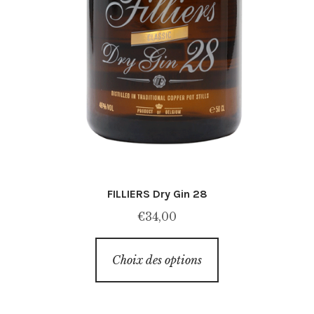
FILLIERS Dry Gin 28
€
34,00
Ce
Choix des options
produit
a
plusieurs