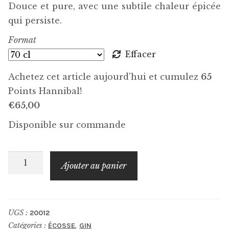
Douce et pure, avec une subtile chaleur épicée
qui persiste.
Format
Effacer
Achetez cet article aujourd'hui et cumulez
65
Points Hannibal!
€
65,00
Disponible sur commande
quantité
Ajouter au panier
de
ISLE
OF
UGS :
20012
HARRIS
Catégories :
,
ÉCOSSE
GIN